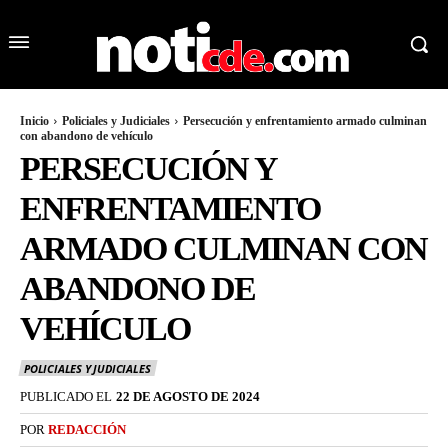
Inicio
Policiales y Judiciales
Persecución y enfrentamiento armado culminan
con abandono de vehículo
PERSECUCIÓN Y
ENFRENTAMIENTO
ARMADO CULMINAN CON
ABANDONO DE
VEHÍCULO
POLICIALES Y JUDICIALES
PUBLICADO EL
22 DE AGOSTO DE 2024
POR
REDACCIÓN