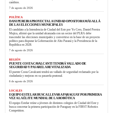
cambios.
7 de agosto de 2026
POLÍTICA
DANI PEREIRA PROYECTA LA UNIDAD OPOSITORA MÁS ALLÁ
DE LAS ELECCIONES MUNICIPALES
El candidato a la Intendencia de Ciudad del Este por Yo Creo, Daniel Pereira
Mujica, afirmó que la unidad alcanzada con un sector del PLRA debe
trascender las elecciones municipales y convertirse en la base de un proyecto
político para disputar la Gobernación de Alto Paraná y la Presidencia de la
República en 2028.
7 de agosto de 2026
REGIÓN
PUENTE COSTA CAVALCANTI TENDRÁ VALLADO DE
SEGURIDAD Y PASARELA REVITALIZADA
El puente Costa Cavalcanti tendrá un vallado de seguridad reclamado por la
ciudadanía y mejoras en su pasarela peatonal.
6 de agosto de 2026
LOCALES
EQUIPO ESTELAR BUSCA LLEVAR A PARAGUAY POR PRIMERA
VEZ A LA ÉLITE MUNDIAL DE LA ROBÓTICA
El equipo Estelar reúne a jóvenes de distintos colegios de Ciudad del Este y
busca concretar la primera participación de Paraguay en la FIRST Robotics
Competition.