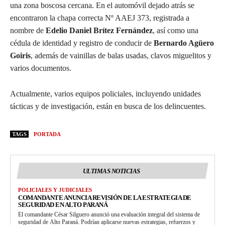
una zona boscosa cercana. En el automóvil dejado atrás se
encontraron la chapa correcta Nº AAEJ 373, registrada a
nombre de
Edelio Daniel Brítez Fernández
, así como una
cédula de identidad y registro de conducir de
Bernardo Agüero
Goiris
, además de vainillas de balas usadas, clavos miguelitos y
varios documentos.
Actualmente, varios equipos policiales, incluyendo unidades
tácticas y de investigación, están en busca de los delincuentes.
TAGS
PORTADA
ULTIMAS NOTICIAS
POLICIALES Y JUDICIALES
COMANDANTE ANUNCIA REVISIÓN DE LA ESTRATEGIA DE
SEGURIDAD EN ALTO PARANÁ
El comandante César Silguero anunció una evaluación integral del sistema de
seguridad de Alto Paraná. Podrían aplicarse nuevas estrategias, refuerzos y