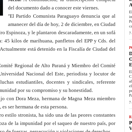
del documento dado a conocer este viernes.
E
ʺEl Partido Comunista Paraguayo denuncia que al
i
P
amanecer del día de hoy, 2 de diciembre, en Ciudad
c
dro Espinoza, y le plantaron descaradamente, en un sofá
7 
a: 45 kilos de marihuana, panfletos del EPP y Cds. del
P
Actualmente está detenido en la Fiscalía de Ciudad del
D
O
E
 Comité Regional de Alto Paraná y Miembro del Comité
E
Universidad Nacional del Este, periodista y locutor de
C
a
uchas estudiantiles, docentes y sindicales, referente
e
omunidad por su compromiso y su honestidad.
p
P
n hijo con Dora Meza, hermana de Magna Meza miembro
7 
, es ser hermana de esta persona.
o estilo stronista, ha sido una de las peores constantes
R
P
oza de la impunidad por el saqueo de nuestro país, por
V
uso de fuerzas, persecución y violaciones de derechos.