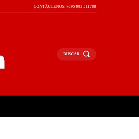
CONTÁCTENOS: +595 993 511788
BUSCAR
ICA
REGIÓN
FRONTERA
S