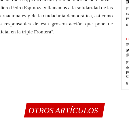
ñero Pedro Espinoza y llamamos a la solidaridad de las
E
s
nternacionales y de la ciudadanía democrática, así como
p
os responsables de esta grosera acción que pone de
6 
cial en la triple Fronteraʺ.
L
E
P
É
E
d
p
C
6 
OTROS ARTÍCULOS