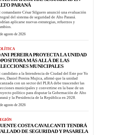
ALTO PARANÁ
l comandante César Silguero anunció una evaluación
ntegral del sistema de seguridad de Alto Paraná.
odrían aplicarse nuevas estrategias, refuerzos y
ambios.
de agosto de 2026
OLÍTICA
ANI PEREIRA PROYECTA LA UNIDAD
POSITORA MÁS ALLÁ DE LAS
LECCIONES MUNICIPALES
l candidato a la Intendencia de Ciudad del Este por Yo
reo, Daniel Pereira Mujica, afirmó que la unidad
lcanzada con un sector del PLRA debe trascender las
lecciones municipales y convertirse en la base de un
royecto político para disputar la Gobernación de Alto
araná y la Presidencia de la República en 2028.
de agosto de 2026
EGIÓN
UENTE COSTA CAVALCANTI TENDRÁ
ALLADO DE SEGURIDAD Y PASARELA