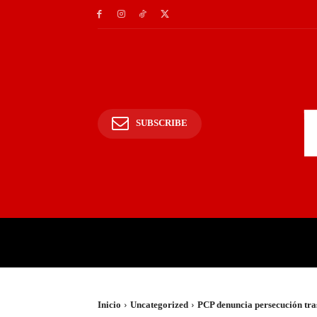
SUBSCRIBE
INICIO
POLICIALES Y
Inicio
Uncategorized
PCP denuncia persecución tras