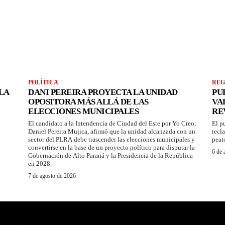
POLÍTICA
REG
LA
DANI PEREIRA PROYECTA LA UNIDAD
PU
OPOSITORA MÁS ALLÁ DE LAS
VA
ELECCIONES MUNICIPALES
RE
El candidato a la Intendencia de Ciudad del Este por Yo Creo,
El p
Daniel Pereira Mujica, afirmó que la unidad alcanzada con un
recl
sector del PLRA debe trascender las elecciones municipales y
peat
convertirse en la base de un proyecto político para disputar la
6 de 
Gobernación de Alto Paraná y la Presidencia de la República
en 2028.
7 de agosto de 2026