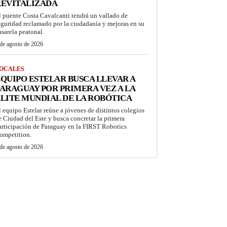
REVITALIZADA
l puente Costa Cavalcanti tendrá un vallado de
eguridad reclamado por la ciudadanía y mejoras en su
asarela peatonal.
de agosto de 2026
OCALES
QUIPO ESTELAR BUSCA LLEVAR A
ARAGUAY POR PRIMERA VEZ A LA
LITE MUNDIAL DE LA ROBÓTICA
l equipo Estelar reúne a jóvenes de distintos colegios
e Ciudad del Este y busca concretar la primera
articipación de Paraguay en la FIRST Robotics
ompetition.
de agosto de 2026