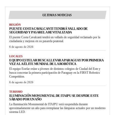
ULTIMAS NOTICIAS
REGIÓN
PUENTE COSTA CAVALCANTI TENDRÁ VALLADO DE
SEGURIDAD Y PASARELA REVITALIZADA
El puente Costa Cavalcanti tendrá un vallado de seguridad reclamado por la
ciudadanía y mejoras en su pasarela peatonal.
6 de agosto de 2026
LOCALES
EQUIPO ESTELAR BUSCA LLEVAR A PARAGUAY POR PRIMERA
VEZ A LA ÉLITE MUNDIAL DE LA ROBÓTICA
El equipo Estelar reúne a jóvenes de distintos colegios de Ciudad del Este y
busca concretar la primera participación de Paraguay en la FIRST Robotics
Competition.
6 de agosto de 2026
TURISMO
ILUMINACIÓN MONUMENTAL DE ITAIPU SE DESPIDE ESTE
SÁBADO POR UN AÑO
La Iluminación Monumental de ITAIPU será suspendida durante
aproximadamente un año para reemplazar las lámparas actuales por un moderno
sistema LED.