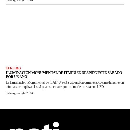
6 de agosto de 2026
TURISMO
ILUMINACIÓN MONUMENTAL DE ITAIPU SE DESPIDE ESTE SÁBADO
POR UN AÑO
La Iluminación Monumental de ITAIPU será suspendida durante aproximadamente un
año para reemplazar las lámparas actuales por un moderno sistema LED.
6 de agosto de 2026