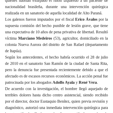
quienes habrían extirpado el riñón izquierdo a un paciente de
nacionalidad brasileña, durante una intervención quirúrgica
realizada en un sanatorio de aquella localidad de Alto Paraná.
Los galenos fueron imputados por el fiscal
Erico Ávalos
por la
supuesta comisión del hecho punible de lesión grave, que tiene
una expectativa de 10 años de pena privativa de libertad. Resultó
víctima
Marciano Medeiros
(53), agricultor, domiciliado en la
colonia Nueva Aurora del distrito de San Rafael (departamento
de Itapúa).
Según los antecedentes, el hecho habría ocurrido el 28 de julio
de 2010 en el sanatorio San Ramón de la ciudad de Santa Rita,
pero la denuncia fue presentada recientemente debido a que el
afectado es de escasos recursos económicos. La acción penal fue
patrocinada por los abogados
Adolfo Ayala
y
René Vera
.
De acuerdo con la investigación, el hombre llegó aquejado de
terribles dolores hasta dicho centro asistencial, siendo recibido
por el director, doctor Eustaquio Benítez, quien previa revisión y
diagnóstico, autorizó una inmediata intervención quirúrgica para