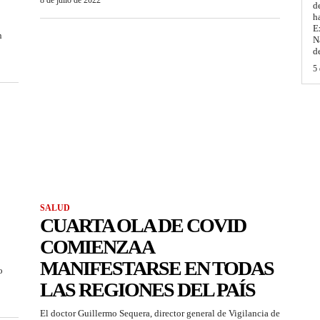
8 de julio de 2022
d
h
E
n
N
d
5 
SALUD
CUARTA OLA DE COVID
COMIENZA A
MANIFESTARSE EN TODAS
o
LAS REGIONES DEL PAÍS
El doctor Guillermo Sequera, director general de Vigilancia de