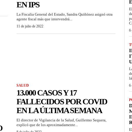
É
EN IPS
E
d
La Fiscalia General del Estado, Sandra Quiñónez asignó otra
p
agente fiscal más que intervendrá...
C
11 de julio de 2022
6 
T
I
L
d
l
SALUD
6 
13.000 CASOS Y 17
FALLECIDOS POR COVID
P
D
EN LA ÚLTIMA SEMANA
M
I
El director de Vigilancia de la Salud, Guillermo Sequera,
explicó que de los aproximadamente...
O
E