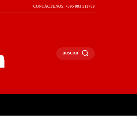
CONTÁCTENOS: +595 993 511788
BUSCAR
ICA
REGIÓN
FRONTERA
S