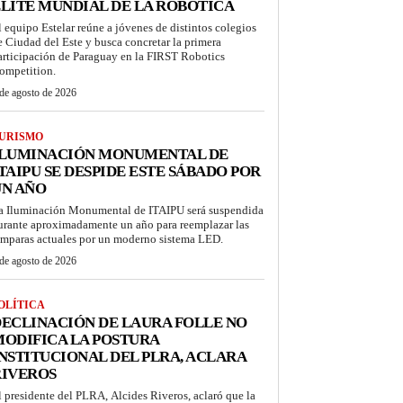
LITE MUNDIAL DE LA ROBÓTICA
l equipo Estelar reúne a jóvenes de distintos colegios
e Ciudad del Este y busca concretar la primera
articipación de Paraguay en la FIRST Robotics
ompetition.
de agosto de 2026
URISMO
ILUMINACIÓN MONUMENTAL DE
TAIPU SE DESPIDE ESTE SÁBADO POR
UN AÑO
a Iluminación Monumental de ITAIPU será suspendida
urante aproximadamente un año para reemplazar las
ámparas actuales por un moderno sistema LED.
de agosto de 2026
OLÍTICA
ECLINACIÓN DE LAURA FOLLE NO
ODIFICA LA POSTURA
NSTITUCIONAL DEL PLRA, ACLARA
RIVEROS
l presidente del PLRA, Alcides Riveros, aclaró que la