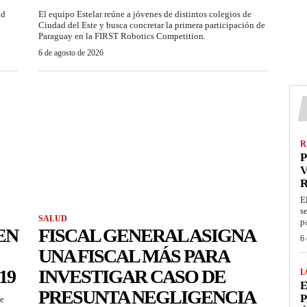
ad
El equipo Estelar reúne a jóvenes de distintos colegios de
Ciudad del Este y busca concretar la primera participación de
Paraguay en la FIRST Robotics Competition.
6 de agosto de 2026
R
P
V
E
s
SALUD
p
EN
FISCAL GENERAL ASIGNA
6 
UNA FISCAL MÁS PARA
19
INVESTIGAR CASO DE
L
E
PRESUNTA NEGLIGENCIA
P
se