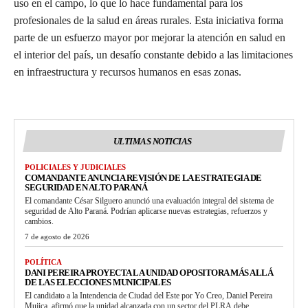
uso en el campo, lo que lo hace fundamental para los
profesionales de la salud en áreas rurales. Esta iniciativa forma
parte de un esfuerzo mayor por mejorar la atención en salud en
el interior del país, un desafío constante debido a las limitaciones
en infraestructura y recursos humanos en esas zonas.
ULTIMAS NOTICIAS
POLICIALES Y JUDICIALES
COMANDANTE ANUNCIA REVISIÓN DE LA ESTRATEGIA DE
SEGURIDAD EN ALTO PARANÁ
El comandante César Silguero anunció una evaluación integral del sistema de
seguridad de Alto Paraná. Podrían aplicarse nuevas estrategias, refuerzos y
cambios.
7 de agosto de 2026
POLÍTICA
DANI PEREIRA PROYECTA LA UNIDAD OPOSITORA MÁS ALLÁ
DE LAS ELECCIONES MUNICIPALES
El candidato a la Intendencia de Ciudad del Este por Yo Creo, Daniel Pereira
Mujica, afirmó que la unidad alcanzada con un sector del PLRA debe