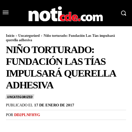
Inicio
Uncategorized
Niño torturado: Fundación Las Tías impulsará
querella adhesiva
NIÑO TORTURADO:
FUNDACIÓN LAS TÍAS
IMPULSARÁ QUERELLA
ADHESIVA
UNCATEGORIZED
PUBLICADO EL
17 DE ENERO DE 2017
POR
DD2PLNFHYG