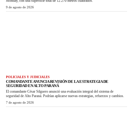
Monday, con una superficie total de 12.270 metros cuadrados.
9 de agosto de 2026
POLICIALES Y JUDICIALES
COMANDANTE ANUNCIA REVISIÓN DE LA ESTRATEGIA DE
SEGURIDAD EN ALTO PARANÁ
El comandante César Silguero anunció una evaluación integral del sistema de
seguridad de Alto Paraná. Podrían aplicarse nuevas estrategias, refuerzos y cambios.
7 de agosto de 2026