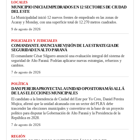
LOCALES
MUNICIPIO INICIA EMPEDRADOS EN 12 SECTORES DE CIUDAD
DEL ESTE
La Municipalidad inició 12 nuevos frentes de empedrado en las zonas de
Acaray y Monday, con una superficie total de 12.270 metros cuadrados.
9 de agosto de 2026
POLICIALES Y JUDICIALES
COMANDANTE ANUNCIA REVISIÓN DE LA ESTRATEGIA DE
SEGURIDAD EN ALTO PARANÁ
El comandante César Silguero anunció una evaluación integral del sistema de
seguridad de Alto Paraná. Podrían aplicarse nuevas estrategias, refuerzos y
cambios.
7 de agosto de 2026
POLÍTICA
DANI PEREIRA PROYECTA LA UNIDAD OPOSITORA MÁS ALLÁ
DE LAS ELECCIONES MUNICIPALES
El candidato a la Intendencia de Ciudad del Este por Yo Creo, Daniel Pereira
Mujica, afirmó que la unidad alcanzada con un sector del PLRA debe
trascender las elecciones municipales y convertirse en la base de un proyecto
político para disputar la Gobernación de Alto Paraná y la Presidencia de la
República en 2028.
7 de agosto de 2026
REGIÓN