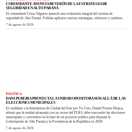
COMANDANTE ANUNCIA REVISIÓN DE LA ESTRATEGIA DE
SEGURIDAD EN ALTO PARANÁ
El comandante César Silguero anunció una evaluación integral del sistema de
seguridad de Alto Paraná. Podrían aplicarse nuevas estrategias, refuerzos y cambios.
7 de agosto de 2026
POLÍTICA
DANI PEREIRA PROYECTA LA UNIDAD OPOSITORA MÁS ALLÁ DE LAS
ELECCIONES MUNICIPALES
El candidato a la Intendencia de Ciudad del Este por Yo Creo, Daniel Pereira Mujica,
afirmó que la unidad alcanzada con un sector del PLRA debe trascender las elecciones
municipales y convertirse en la base de un proyecto político para disputar la
Gobernación de Alto Paraná y la Presidencia de la República en 2028.
7 de agosto de 2026