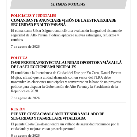
ULTIMAS NOTICIAS
POLICIALES Y JUDICIALES
COMANDANTE ANUNCIA REVISIÓN DE LA ESTRATEGIA DE
SEGURIDAD EN ALTO PARANÁ
El comandante César Silguero anunció una evaluación integral del sistema de
seguridad de Alto Paraná. Podrían aplicarse nuevas estrategias, refuerzos y
cambios.
7 de agosto de 2026
POLÍTICA
DANI PEREIRA PROYECTA LA UNIDAD OPOSITORA MÁS ALLÁ
DE LAS ELECCIONES MUNICIPALES
El candidato a la Intendencia de Ciudad del Este por Yo Creo, Daniel Pereira
Mujica, afirmó que la unidad alcanzada con un sector del PLRA debe
trascender las elecciones municipales y convertirse en la base de un proyecto
político para disputar la Gobernación de Alto Paraná y la Presidencia de la
República en 2028.
7 de agosto de 2026
REGIÓN
PUENTE COSTA CAVALCANTI TENDRÁ VALLADO DE
SEGURIDAD Y PASARELA REVITALIZADA
El puente Costa Cavalcanti tendrá un vallado de seguridad reclamado por la
ciudadanía y mejoras en su pasarela peatonal.
6 de agosto de 2026