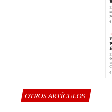
E
s
p
6 
L
E
P
É
E
d
p
C
6 
OTROS ARTÍCULOS