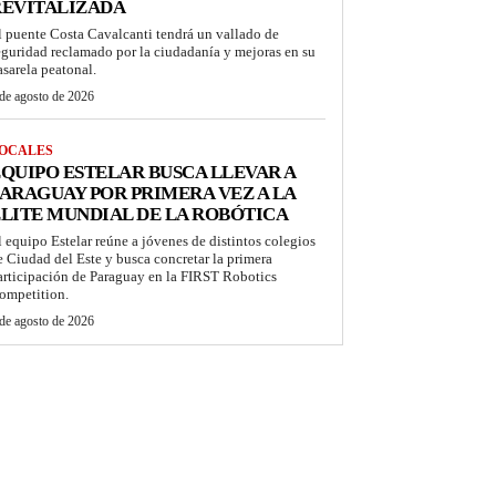
REVITALIZADA
l puente Costa Cavalcanti tendrá un vallado de
eguridad reclamado por la ciudadanía y mejoras en su
asarela peatonal.
de agosto de 2026
OCALES
QUIPO ESTELAR BUSCA LLEVAR A
ARAGUAY POR PRIMERA VEZ A LA
LITE MUNDIAL DE LA ROBÓTICA
l equipo Estelar reúne a jóvenes de distintos colegios
e Ciudad del Este y busca concretar la primera
articipación de Paraguay en la FIRST Robotics
ompetition.
de agosto de 2026