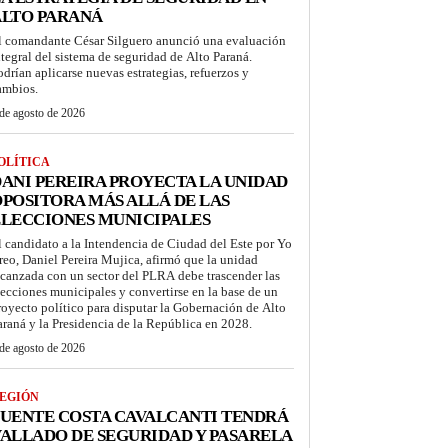
ALTO PARANÁ
l comandante César Silguero anunció una evaluación
ntegral del sistema de seguridad de Alto Paraná.
odrían aplicarse nuevas estrategias, refuerzos y
ambios.
de agosto de 2026
OLÍTICA
ANI PEREIRA PROYECTA LA UNIDAD
POSITORA MÁS ALLÁ DE LAS
LECCIONES MUNICIPALES
l candidato a la Intendencia de Ciudad del Este por Yo
reo, Daniel Pereira Mujica, afirmó que la unidad
lcanzada con un sector del PLRA debe trascender las
lecciones municipales y convertirse en la base de un
royecto político para disputar la Gobernación de Alto
araná y la Presidencia de la República en 2028.
de agosto de 2026
EGIÓN
UENTE COSTA CAVALCANTI TENDRÁ
ALLADO DE SEGURIDAD Y PASARELA