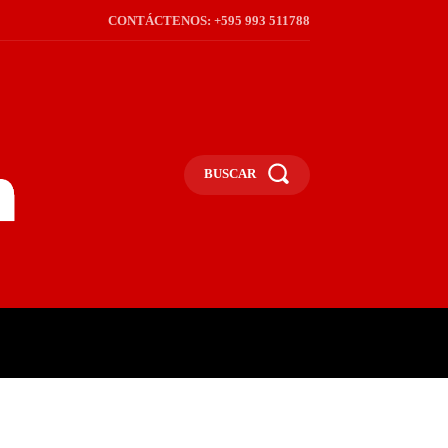
CONTÁCTENOS: +595 993 511788
BUSCAR
ICA
REGIÓN
FRONTERA
S