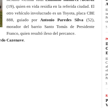
(19), quien en vida residía en la referida ciudad. El
E
otro vehículo involucrado es un Toyota, placa CBE
i
P
888, guiado por
Antonio Paredes Silva
(52),
c
morador del barrio Santo Tomás de Presidente
7 
Franco, quien resultó ileso del percance.
P
rdo Cazenave
.
D
O
E
E
C
a
e
p
P
7 
R
P
V