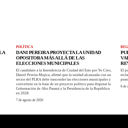
POLÍTICA
REG
LA
DANI PEREIRA PROYECTA LA UNIDAD
PU
OPOSITORA MÁS ALLÁ DE LAS
VA
ELECCIONES MUNICIPALES
RE
El candidato a la Intendencia de Ciudad del Este por Yo Creo,
El p
Daniel Pereira Mujica, afirmó que la unidad alcanzada con un
recl
sector del PLRA debe trascender las elecciones municipales y
peat
convertirse en la base de un proyecto político para disputar la
6 de 
Gobernación de Alto Paraná y la Presidencia de la República
en 2028.
7 de agosto de 2026