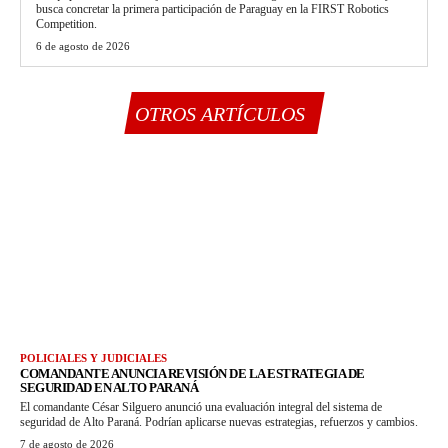
busca concretar la primera participación de Paraguay en la FIRST Robotics
Competition.
6 de agosto de 2026
OTROS ARTÍCULOS
POLICIALES Y JUDICIALES
COMANDANTE ANUNCIA REVISIÓN DE LA ESTRATEGIA DE
SEGURIDAD EN ALTO PARANÁ
El comandante César Silguero anunció una evaluación integral del sistema de
seguridad de Alto Paraná. Podrían aplicarse nuevas estrategias, refuerzos y cambios.
7 de agosto de 2026