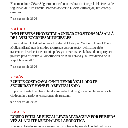
El comandante César Silguero anunció una evaluación integral del sistema de
seguridad de Alto Paraná. Podrían aplicarse nuevas estrategias, refuerzos y
cambios.
7 de agosto de 2026
POLÍTICA
DANI PEREIRA PROYECTA LA UNIDAD OPOSITORA MÁS ALLÁ
DE LAS ELECCIONES MUNICIPALES
El candidato a la Intendencia de Ciudad del Este por Yo Creo, Daniel Pereira
Mujica, afirmó que la unidad alcanzada con un sector del PLRA debe
trascender las elecciones municipales y convertirse en la base de un proyecto
político para disputar la Gobernación de Alto Paraná y la Presidencia de la
República en 2028.
7 de agosto de 2026
REGIÓN
PUENTE COSTA CAVALCANTI TENDRÁ VALLADO DE
SEGURIDAD Y PASARELA REVITALIZADA
El puente Costa Cavalcanti tendrá un vallado de seguridad reclamado por la
ciudadanía y mejoras en su pasarela peatonal.
6 de agosto de 2026
LOCALES
EQUIPO ESTELAR BUSCA LLEVAR A PARAGUAY POR PRIMERA
VEZ A LA ÉLITE MUNDIAL DE LA ROBÓTICA
El equipo Estelar reúne a jóvenes de distintos colegios de Ciudad del Este y