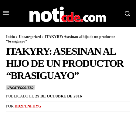
Inicio
Uncategorized
ITAKYRY: Asesinan al hijo de un productor
“brasiguayo”
ITAKYRY: ASESINAN AL
HIJO DE UN PRODUCTOR
“BRASIGUAYO”
UNCATEGORIZED
PUBLICADO EL
29 DE OCTUBRE DE 2016
POR
DD2PLNFHYG