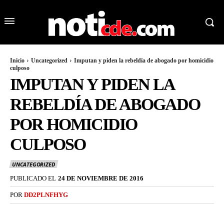
Inicio
Uncategorized
Imputan y piden la rebeldía de abogado por homicidio
culposo
IMPUTAN Y PIDEN LA
REBELDÍA DE ABOGADO
POR HOMICIDIO
CULPOSO
UNCATEGORIZED
PUBLICADO EL
24 DE NOVIEMBRE DE 2016
POR
DD2PLNFHYG