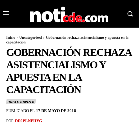
Inicio
Uncategorized
Gobernación rechaza asistencialismo y apuesta en la
capacitación
GOBERNACIÓN RECHAZA
ASISTENCIALISMO Y
APUESTA EN LA
CAPACITACIÓN
UNCATEGORIZED
PUBLICADO EL
17 DE MAYO DE 2016
POR
DD2PLNFHYG