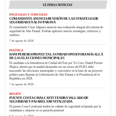
ULTIMAS NOTICIAS
POLICIALES Y JUDICIALES
COMANDANTE ANUNCIA REVISIÓN DE LA ESTRATEGIA DE
SEGURIDAD EN ALTO PARANÁ
El comandante César Silguero anunció una evaluación integral del sistema de
seguridad de Alto Paraná. Podrían aplicarse nuevas estrategias, refuerzos y
cambios.
7 de agosto de 2026
POLÍTICA
DANI PEREIRA PROYECTA LA UNIDAD OPOSITORA MÁS ALLÁ
DE LAS ELECCIONES MUNICIPALES
El candidato a la Intendencia de Ciudad del Este por Yo Creo, Daniel Pereira
Mujica, afirmó que la unidad alcanzada con un sector del PLRA debe
trascender las elecciones municipales y convertirse en la base de un proyecto
político para disputar la Gobernación de Alto Paraná y la Presidencia de la
República en 2028.
7 de agosto de 2026
REGIÓN
PUENTE COSTA CAVALCANTI TENDRÁ VALLADO DE
SEGURIDAD Y PASARELA REVITALIZADA
El puente Costa Cavalcanti tendrá un vallado de seguridad reclamado por la
ciudadanía y mejoras en su pasarela peatonal.
6 de agosto de 2026