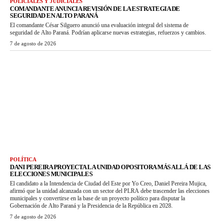
POLICIALES Y JUDICIALES
COMANDANTE ANUNCIA REVISIÓN DE LA ESTRATEGIA DE
SEGURIDAD EN ALTO PARANÁ
El comandante César Silguero anunció una evaluación integral del sistema de
seguridad de Alto Paraná. Podrían aplicarse nuevas estrategias, refuerzos y cambios.
7 de agosto de 2026
POLÍTICA
DANI PEREIRA PROYECTA LA UNIDAD OPOSITORA MÁS ALLÁ DE LAS
ELECCIONES MUNICIPALES
El candidato a la Intendencia de Ciudad del Este por Yo Creo, Daniel Pereira Mujica,
afirmó que la unidad alcanzada con un sector del PLRA debe trascender las elecciones
municipales y convertirse en la base de un proyecto político para disputar la
Gobernación de Alto Paraná y la Presidencia de la República en 2028.
7 de agosto de 2026