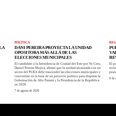
POLÍTICA
REG
LA
DANI PEREIRA PROYECTA LA UNIDAD
PU
OPOSITORA MÁS ALLÁ DE LAS
VA
ELECCIONES MUNICIPALES
RE
El candidato a la Intendencia de Ciudad del Este por Yo Creo,
El p
Daniel Pereira Mujica, afirmó que la unidad alcanzada con un
recl
sector del PLRA debe trascender las elecciones municipales y
peat
convertirse en la base de un proyecto político para disputar la
6 de 
Gobernación de Alto Paraná y la Presidencia de la República
en 2028.
7 de agosto de 2026