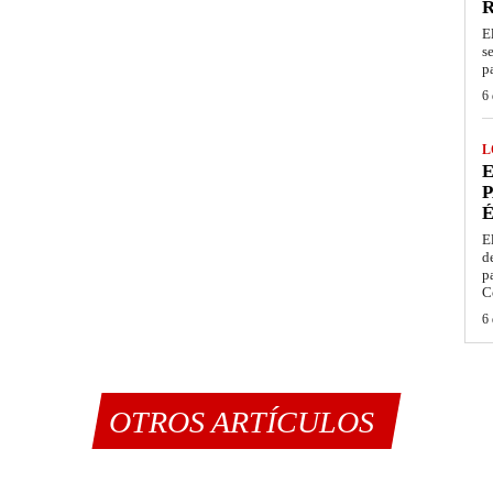
E
s
p
6 
L
E
P
É
E
d
p
C
6 
OTROS ARTÍCULOS