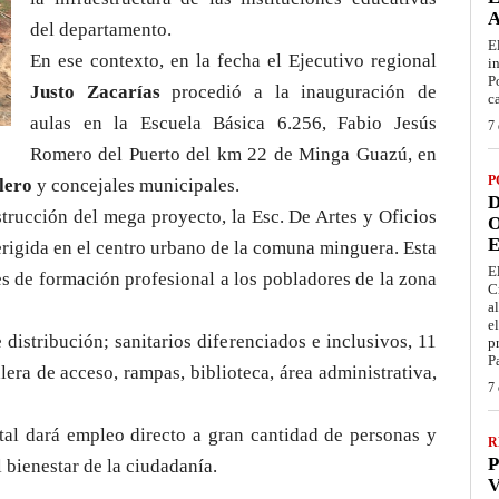
del departamento.
E
En ese contexto, en la fecha el Ejecutivo regional
i
P
Justo Zacarías
procedió a la inauguración de
c
aulas en la Escuela Básica 6.256, Fabio Jesús
7 
Romero del Puerto del km 22 de Minga Guazú, en
P
lero
y concejales municipales.
D
strucción del mega proyecto, la Esc. De Artes y Oficios
O
E
erigida en el centro urbano de la comuna minguera. Esta
E
s de formación profesional a los pobladores de la zona
C
a
e
distribución; sanitarios diferenciados e inclusivos, 11
p
P
lera de acceso, rampas, biblioteca, área administrativa,
7 
al dará empleo directo a gran cantidad de personas y
R
P
 bienestar de la ciudadanía.
V