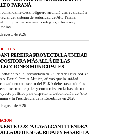
ALTO PARANÁ
l comandante César Silguero anunció una evaluación
ntegral del sistema de seguridad de Alto Paraná.
odrían aplicarse nuevas estrategias, refuerzos y
ambios.
de agosto de 2026
OLÍTICA
ANI PEREIRA PROYECTA LA UNIDAD
POSITORA MÁS ALLÁ DE LAS
LECCIONES MUNICIPALES
l candidato a la Intendencia de Ciudad del Este por Yo
reo, Daniel Pereira Mujica, afirmó que la unidad
lcanzada con un sector del PLRA debe trascender las
lecciones municipales y convertirse en la base de un
royecto político para disputar la Gobernación de Alto
araná y la Presidencia de la República en 2028.
de agosto de 2026
EGIÓN
UENTE COSTA CAVALCANTI TENDRÁ
ALLADO DE SEGURIDAD Y PASARELA