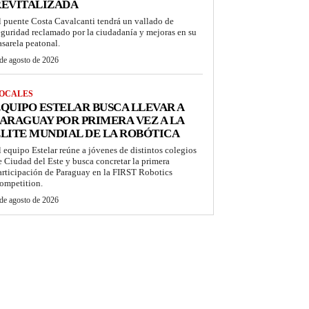
REVITALIZADA
l puente Costa Cavalcanti tendrá un vallado de
eguridad reclamado por la ciudadanía y mejoras en su
asarela peatonal.
de agosto de 2026
OCALES
QUIPO ESTELAR BUSCA LLEVAR A
ARAGUAY POR PRIMERA VEZ A LA
LITE MUNDIAL DE LA ROBÓTICA
l equipo Estelar reúne a jóvenes de distintos colegios
e Ciudad del Este y busca concretar la primera
articipación de Paraguay en la FIRST Robotics
ompetition.
de agosto de 2026