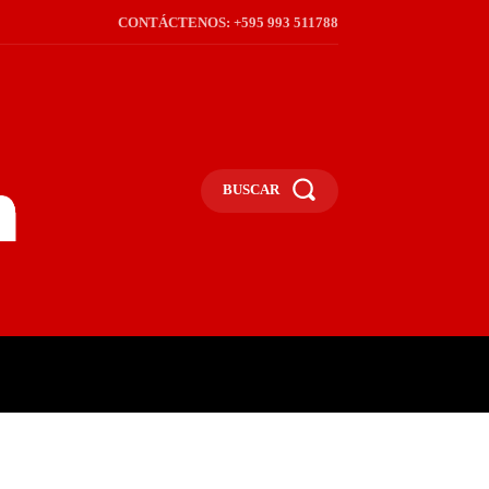
CONTÁCTENOS: +595 993 511788
BUSCAR
ICA
REGIÓN
FRONTERA
S