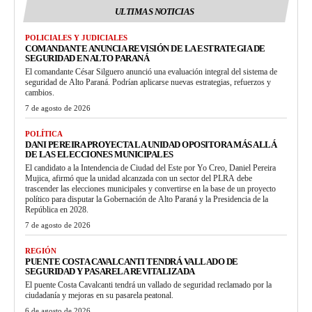
ULTIMAS NOTICIAS
POLICIALES Y JUDICIALES
COMANDANTE ANUNCIA REVISIÓN DE LA ESTRATEGIA DE
SEGURIDAD EN ALTO PARANÁ
El comandante César Silguero anunció una evaluación integral del sistema de
seguridad de Alto Paraná. Podrían aplicarse nuevas estrategias, refuerzos y
cambios.
7 de agosto de 2026
POLÍTICA
DANI PEREIRA PROYECTA LA UNIDAD OPOSITORA MÁS ALLÁ
DE LAS ELECCIONES MUNICIPALES
El candidato a la Intendencia de Ciudad del Este por Yo Creo, Daniel Pereira
Mujica, afirmó que la unidad alcanzada con un sector del PLRA debe
trascender las elecciones municipales y convertirse en la base de un proyecto
político para disputar la Gobernación de Alto Paraná y la Presidencia de la
República en 2028.
7 de agosto de 2026
REGIÓN
PUENTE COSTA CAVALCANTI TENDRÁ VALLADO DE
SEGURIDAD Y PASARELA REVITALIZADA
El puente Costa Cavalcanti tendrá un vallado de seguridad reclamado por la
ciudadanía y mejoras en su pasarela peatonal.
6 de agosto de 2026