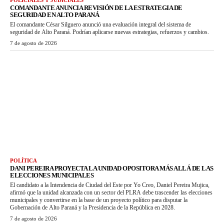
POLICIALES Y JUDICIALES
COMANDANTE ANUNCIA REVISIÓN DE LA ESTRATEGIA DE
SEGURIDAD EN ALTO PARANÁ
El comandante César Silguero anunció una evaluación integral del sistema de
seguridad de Alto Paraná. Podrían aplicarse nuevas estrategias, refuerzos y cambios.
7 de agosto de 2026
POLÍTICA
DANI PEREIRA PROYECTA LA UNIDAD OPOSITORA MÁS ALLÁ DE LAS
ELECCIONES MUNICIPALES
El candidato a la Intendencia de Ciudad del Este por Yo Creo, Daniel Pereira Mujica,
afirmó que la unidad alcanzada con un sector del PLRA debe trascender las elecciones
municipales y convertirse en la base de un proyecto político para disputar la
Gobernación de Alto Paraná y la Presidencia de la República en 2028.
7 de agosto de 2026