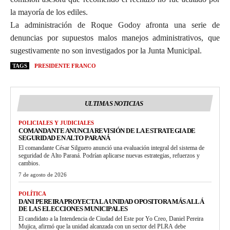
la mayoría de los ediles.
La administración de Roque Godoy afronta una serie de
denuncias por supuestos malos manejos administrativos, que
sugestivamente no son investigados por la Junta Municipal.
TAGS
PRESIDENTE FRANCO
ULTIMAS NOTICIAS
POLICIALES Y JUDICIALES
COMANDANTE ANUNCIA REVISIÓN DE LA ESTRATEGIA DE
SEGURIDAD EN ALTO PARANÁ
El comandante César Silguero anunció una evaluación integral del sistema de
seguridad de Alto Paraná. Podrían aplicarse nuevas estrategias, refuerzos y
cambios.
7 de agosto de 2026
POLÍTICA
DANI PEREIRA PROYECTA LA UNIDAD OPOSITORA MÁS ALLÁ
DE LAS ELECCIONES MUNICIPALES
El candidato a la Intendencia de Ciudad del Este por Yo Creo, Daniel Pereira
Mujica, afirmó que la unidad alcanzada con un sector del PLRA debe