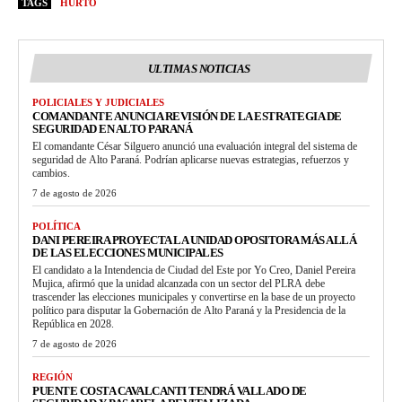
TAGS
HURTO
ULTIMAS NOTICIAS
POLICIALES Y JUDICIALES
COMANDANTE ANUNCIA REVISIÓN DE LA ESTRATEGIA DE
SEGURIDAD EN ALTO PARANÁ
El comandante César Silguero anunció una evaluación integral del sistema de
seguridad de Alto Paraná. Podrían aplicarse nuevas estrategias, refuerzos y
cambios.
7 de agosto de 2026
POLÍTICA
DANI PEREIRA PROYECTA LA UNIDAD OPOSITORA MÁS ALLÁ
DE LAS ELECCIONES MUNICIPALES
El candidato a la Intendencia de Ciudad del Este por Yo Creo, Daniel Pereira
Mujica, afirmó que la unidad alcanzada con un sector del PLRA debe
trascender las elecciones municipales y convertirse en la base de un proyecto
político para disputar la Gobernación de Alto Paraná y la Presidencia de la
República en 2028.
7 de agosto de 2026
REGIÓN
PUENTE COSTA CAVALCANTI TENDRÁ VALLADO DE