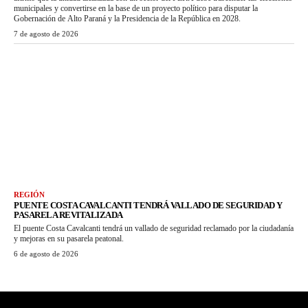
municipales y convertirse en la base de un proyecto político para disputar la
Gobernación de Alto Paraná y la Presidencia de la República en 2028.
7 de agosto de 2026
REGIÓN
PUENTE COSTA CAVALCANTI TENDRÁ VALLADO DE SEGURIDAD Y
PASARELA REVITALIZADA
El puente Costa Cavalcanti tendrá un vallado de seguridad reclamado por la ciudadanía
y mejoras en su pasarela peatonal.
6 de agosto de 2026