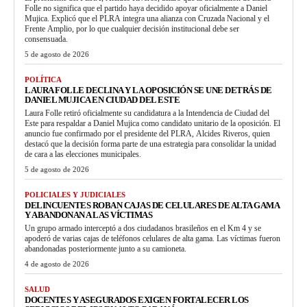
Folle no significa que el partido haya decidido apoyar oficialmente a Daniel
Mujica. Explicó que el PLRA integra una alianza con Cruzada Nacional y el
Frente Amplio, por lo que cualquier decisión institucional debe ser
consensuada.
5 de agosto de 2026
POLÍTICA
LAURA FOLLE DECLINA Y LA OPOSICIÓN SE UNE DETRÁS DE
DANIEL MUJICA EN CIUDAD DEL ESTE
Laura Folle retiró oficialmente su candidatura a la Intendencia de Ciudad del
Este para respaldar a Daniel Mujica como candidato unitario de la oposición. El
anuncio fue confirmado por el presidente del PLRA, Alcides Riveros, quien
destacó que la decisión forma parte de una estrategia para consolidar la unidad
de cara a las elecciones municipales.
5 de agosto de 2026
POLICIALES Y JUDICIALES
DELINCUENTES ROBAN CAJAS DE CELULARES DE ALTA GAMA
Y ABANDONAN A LAS VÍCTIMAS
Un grupo armado interceptó a dos ciudadanos brasileños en el Km 4 y se
apoderó de varias cajas de teléfonos celulares de alta gama. Las víctimas fueron
abandonadas posteriormente junto a su camioneta.
4 de agosto de 2026
SALUD
DOCENTES Y ASEGURADOS EXIGEN FORTALECER LOS