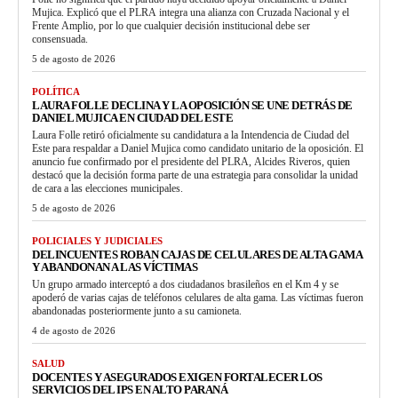
Mujica. Explicó que el PLRA integra una alianza con Cruzada Nacional y el
Frente Amplio, por lo que cualquier decisión institucional debe ser
consensuada.
5 de agosto de 2026
POLÍTICA
LAURA FOLLE DECLINA Y LA OPOSICIÓN SE UNE DETRÁS DE
DANIEL MUJICA EN CIUDAD DEL ESTE
Laura Folle retiró oficialmente su candidatura a la Intendencia de Ciudad del
Este para respaldar a Daniel Mujica como candidato unitario de la oposición. El
anuncio fue confirmado por el presidente del PLRA, Alcides Riveros, quien
destacó que la decisión forma parte de una estrategia para consolidar la unidad
de cara a las elecciones municipales.
5 de agosto de 2026
POLICIALES Y JUDICIALES
DELINCUENTES ROBAN CAJAS DE CELULARES DE ALTA GAMA
Y ABANDONAN A LAS VÍCTIMAS
Un grupo armado interceptó a dos ciudadanos brasileños en el Km 4 y se
apoderó de varias cajas de teléfonos celulares de alta gama. Las víctimas fueron
abandonadas posteriormente junto a su camioneta.
4 de agosto de 2026
SALUD
DOCENTES Y ASEGURADOS EXIGEN FORTALECER LOS
SERVICIOS DEL IPS EN ALTO PARANÁ