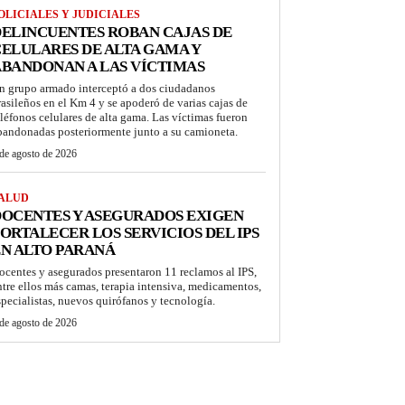
OLICIALES Y JUDICIALES
ELINCUENTES ROBAN CAJAS DE
ELULARES DE ALTA GAMA Y
BANDONAN A LAS VÍCTIMAS
n grupo armado interceptó a dos ciudadanos
rasileños en el Km 4 y se apoderó de varias cajas de
eléfonos celulares de alta gama. Las víctimas fueron
bandonadas posteriormente junto a su camioneta.
de agosto de 2026
ALUD
OCENTES Y ASEGURADOS EXIGEN
ORTALECER LOS SERVICIOS DEL IPS
N ALTO PARANÁ
ocentes y asegurados presentaron 11 reclamos al IPS,
ntre ellos más camas, terapia intensiva, medicamentos,
specialistas, nuevos quirófanos y tecnología.
de agosto de 2026