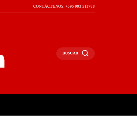
CONTÁCTENOS: +595 993 511788
BUSCAR
ICA
REGIÓN
FRONTERA
S