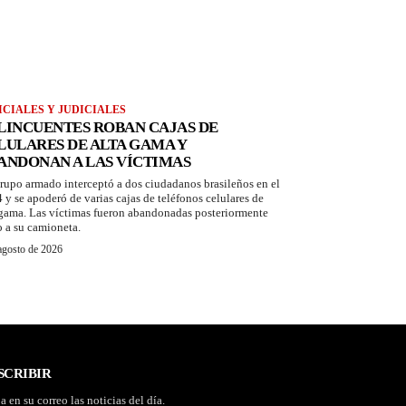
ICIALES Y JUDICIALES
LINCUENTES ROBAN CAJAS DE
LULARES DE ALTA GAMA Y
ANDONAN A LAS VÍCTIMAS
rupo armado interceptó a dos ciudadanos brasileños en el
 y se apoderó de varias cajas de teléfonos celulares de
 gama. Las víctimas fueron abandonadas posteriormente
o a su camioneta.
agosto de 2026
SCRIBIR
a en su correo las noticias del día.