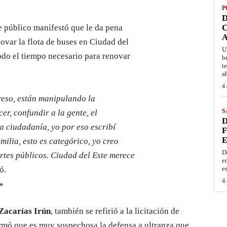
P
D
te público manifestó que le da pena
C
A
ovar la flota de buses en Ciudad del
U
odo el tiempo necesario para renovar
b
t
a
4 
greso, están manipulando la
S
er, confundir a la gente, el
D
la ciudadanía, yo por eso escribí
F
E
milia, esto es categórico, yo creo
D
rtes públicos. Ciudad del Este merece
e
ó.
e
4 
»
Zacarías Irún
, también se refirió a la licitación de
irmó que es muy sospechosa la defensa a ultranza que