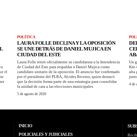
POLÍTICA
POL
LAURA FOLLE DECLINA Y LA OPOSICIÓN
DE
L
SE UNE DETRÁS DE DANIEL MUJICA EN
CE
CIUDAD DEL ESTE
AB
Laura Folle retiró oficialmente su candidatura a la Intendencia
Un g
ya
de Ciudad del Este para respaldar a Daniel Mujica como
Km 4
ue el
candidato unitario de la oposición. El anuncio fue confirmado
alta
nte
por el presidente del PLRA, Alcides Riveros, quien destacó
junt
ser
que la decisión forma parte de una estrategia para consolidar
4 de 
la unidad de cara a las elecciones municipales.
5 de agosto de 2026
INICIO
SUB
POLICIALES Y JUDICIALES
Recib