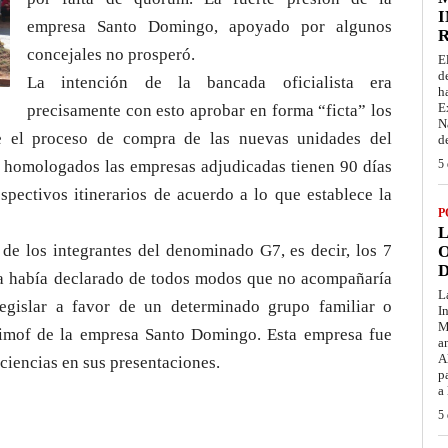
I
empresa Santo Domingo, apoyado por algunos
concejales no prosperó.
E
d
La intención de la bancada oficialista era
h
E
precisamente con esto aprobar en forma “ficta” los
N
te el proceso de compra de las nuevas unidades del
d
os homologados las empresas adjudicadas tienen 90 días
5 
spectivos itinerarios de acuerdo a lo que establece la
P
L
de los integrantes del denominado G7, es decir, los 7
O
D
ya había declarado de todos modos que no acompañaría
L
legislar a favor de un determinado grupo familiar o
I
M
ssimof de la empresa Santo Domingo. Esta empresa fue
a
A
iciencias en sus presentaciones.
p
a
5 