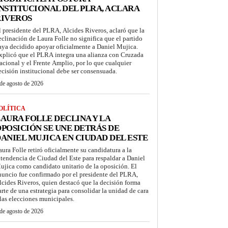
NSTITUCIONAL DEL PLRA, ACLARA
RIVEROS
l presidente del PLRA, Alcides Riveros, aclaró que la
eclinación de Laura Folle no significa que el partido
aya decidido apoyar oficialmente a Daniel Mujica.
xplicó que el PLRA integra una alianza con Cruzada
acional y el Frente Amplio, por lo que cualquier
ecisión institucional debe ser consensuada.
de agosto de 2026
OLÍTICA
AURA FOLLE DECLINA Y LA
POSICIÓN SE UNE DETRÁS DE
ANIEL MUJICA EN CIUDAD DEL ESTE
aura Folle retiró oficialmente su candidatura a la
ntendencia de Ciudad del Este para respaldar a Daniel
ujica como candidato unitario de la oposición. El
nuncio fue confirmado por el presidente del PLRA,
lcides Riveros, quien destacó que la decisión forma
arte de una estrategia para consolidar la unidad de cara
 las elecciones municipales.
de agosto de 2026