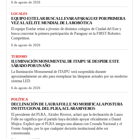
6 de agosto de 2026
LOCALES
EQUIPO ESTELAR BUSCA LLEVAR A PARAGUAY POR PRIMERA
VEZ A LA ÉLITE MUNDIAL DE LA ROBÓTICA
El equipo Estelar reúne a jóvenes de distintos colegios de Ciudad del Este y
busca concretar la primera participación de Paraguay en la FIRST Robotics
Competition.
6 de agosto de 2026
TURISMO
ILUMINACIÓN MONUMENTAL DE ITAIPU SE DESPIDE ESTE
SÁBADO POR UN AÑO
La Iluminación Monumental de ITAIPU será suspendida durante
aproximadamente un año para reemplazar las lámparas actuales por un moderno
sistema LED.
6 de agosto de 2026
POLÍTICA
DECLINACIÓN DE LAURA FOLLE NO MODIFICA LA POSTURA
INSTITUCIONAL DEL PLRA, ACLARA RIVEROS
El presidente del PLRA, Alcides Riveros, aclaró que la declinación de Laura
Folle no significa que el partido haya decidido apoyar oficialmente a Daniel
Mujica. Explicó que el PLRA integra una alianza con Cruzada Nacional y el
Frente Amplio, por lo que cualquier decisión institucional debe ser
consensuada.