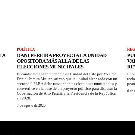
POLÍTICA
REG
LA
DANI PEREIRA PROYECTA LA UNIDAD
PU
OPOSITORA MÁS ALLÁ DE LAS
VA
ELECCIONES MUNICIPALES
RE
El candidato a la Intendencia de Ciudad del Este por Yo Creo,
El p
Daniel Pereira Mujica, afirmó que la unidad alcanzada con un
recl
sector del PLRA debe trascender las elecciones municipales y
peat
convertirse en la base de un proyecto político para disputar la
6 de 
Gobernación de Alto Paraná y la Presidencia de la República
en 2028.
7 de agosto de 2026