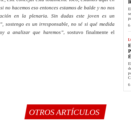
, si no hacemos eso entonces estamos de balde y no nos
E
s
ación en la plenaria. Sin dudas este joven es un
p
”, sostengo es un irresponsable, no sé si qué medida
6 
oy a analizar que haremos”
, sostuvo finalmente el
L
E
P
É
E
d
p
C
6 
OTROS ARTÍCULOS