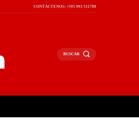
CONTÁCTENOS: +595 993 511788
BUSCAR
ICA
REGIÓN
FRONTERA
S