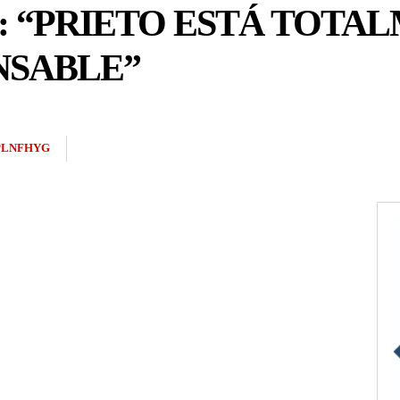
 “PRIETO ESTÁ TOTA
NSABLE”
PLNFHYG