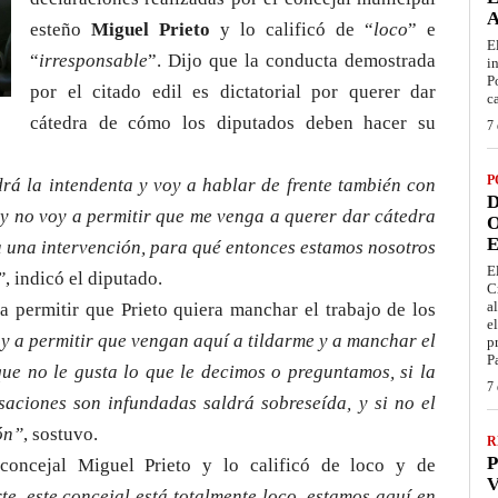
esteño
Miguel Prieto
y lo calificó de “
loco
” e
E
“
irresponsable
”. Dijo que la conducta demostrada
i
P
por el citado edil es dictatorial por querer dar
c
cátedra de cómo los diputados deben hacer su
7 
P
drá la intendenta y voy a hablar de frente también con
D
 y no voy a permitir que me venga a querer dar cátedra
O
E
ra una intervención, para qué entonces estamos nosotros
E
”
, indicó el diputado.
C
a
 permitir que Prieto quiera manchar el trabajo de los
e
y a permitir que vengan aquí a tildarme y a manchar el
p
P
ue no le gusta lo que le decimos o preguntamos, si la
7 
aciones son infundadas saldrá sobreseída, y si no el
ón”
, sostuvo.
R
P
concejal Miguel Prieto y lo calificó de loco y de
V
te, este concejal está totalmente loco, estamos aquí en