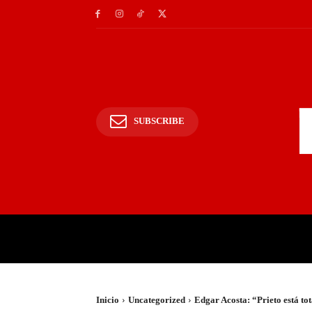
SUBSCRIBE
INICIO
POLICIALES Y
Inicio
Uncategorized
Edgar Acosta: “Prieto está to