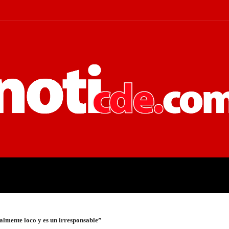
 JUDICIALES
ECONOMÍA
POLÍT
talmente loco y es un irresponsable”