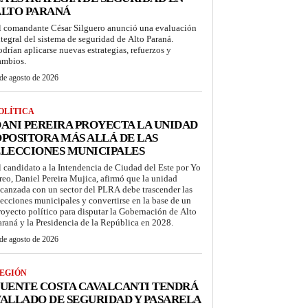
ALTO PARANÁ
l comandante César Silguero anunció una evaluación
ntegral del sistema de seguridad de Alto Paraná.
odrían aplicarse nuevas estrategias, refuerzos y
ambios.
de agosto de 2026
OLÍTICA
ANI PEREIRA PROYECTA LA UNIDAD
POSITORA MÁS ALLÁ DE LAS
LECCIONES MUNICIPALES
l candidato a la Intendencia de Ciudad del Este por Yo
reo, Daniel Pereira Mujica, afirmó que la unidad
lcanzada con un sector del PLRA debe trascender las
lecciones municipales y convertirse en la base de un
royecto político para disputar la Gobernación de Alto
araná y la Presidencia de la República en 2028.
de agosto de 2026
EGIÓN
UENTE COSTA CAVALCANTI TENDRÁ
ALLADO DE SEGURIDAD Y PASARELA