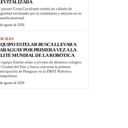
REVITALIZADA
l puente Costa Cavalcanti tendrá un vallado de
eguridad reclamado por la ciudadanía y mejoras en su
asarela peatonal.
de agosto de 2026
OCALES
QUIPO ESTELAR BUSCA LLEVAR A
ARAGUAY POR PRIMERA VEZ A LA
LITE MUNDIAL DE LA ROBÓTICA
l equipo Estelar reúne a jóvenes de distintos colegios
e Ciudad del Este y busca concretar la primera
articipación de Paraguay en la FIRST Robotics
ompetition.
de agosto de 2026