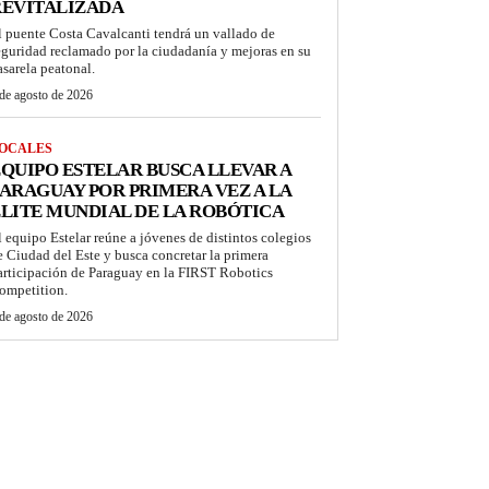
REVITALIZADA
l puente Costa Cavalcanti tendrá un vallado de
eguridad reclamado por la ciudadanía y mejoras en su
asarela peatonal.
de agosto de 2026
OCALES
QUIPO ESTELAR BUSCA LLEVAR A
ARAGUAY POR PRIMERA VEZ A LA
LITE MUNDIAL DE LA ROBÓTICA
l equipo Estelar reúne a jóvenes de distintos colegios
e Ciudad del Este y busca concretar la primera
articipación de Paraguay en la FIRST Robotics
ompetition.
de agosto de 2026