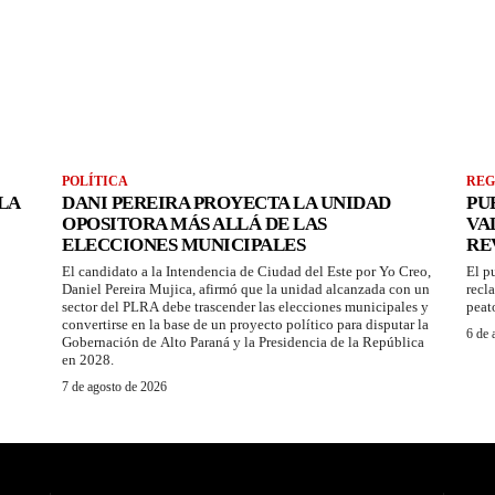
POLÍTICA
REG
LA
DANI PEREIRA PROYECTA LA UNIDAD
PU
OPOSITORA MÁS ALLÁ DE LAS
VA
ELECCIONES MUNICIPALES
RE
El candidato a la Intendencia de Ciudad del Este por Yo Creo,
El p
Daniel Pereira Mujica, afirmó que la unidad alcanzada con un
recl
sector del PLRA debe trascender las elecciones municipales y
peat
convertirse en la base de un proyecto político para disputar la
6 de 
Gobernación de Alto Paraná y la Presidencia de la República
en 2028.
7 de agosto de 2026