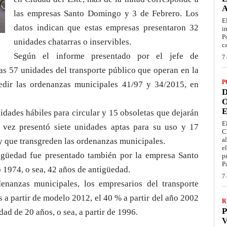
las empresas Santo Domingo y 3 de Febrero. Los
E
datos indican que estas empresas presentaron 32
i
P
unidades chatarras o inservibles.
c
Según el informe presentado por el jefe de
7 
as 57 unidades del transporte público que operan en la
P
redir las ordenanzas municipales 41/97 y 34/2015, en
D
O
E
dades hábiles para circular y 15 obsoletas que dejarán
E
 vez presentó siete unidades aptas para su uso y 17
C
a
 y que transgreden las ordenanzas municipales.
e
igüedad fue presentado también por la empresa Santo
p
P
 1974, o sea, 42 años de antigüedad.
7 
enanzas municipales, los empresarios del transporte
 a partir de modelo 2012, el 40 % a partir del año 2002
R
P
ad de 20 años, o sea, a partir de 1996.
V