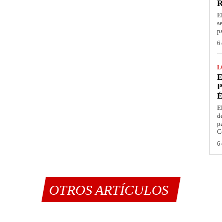
E
s
p
6 
L
E
P
É
E
d
p
C
6 
OTROS ARTÍCULOS