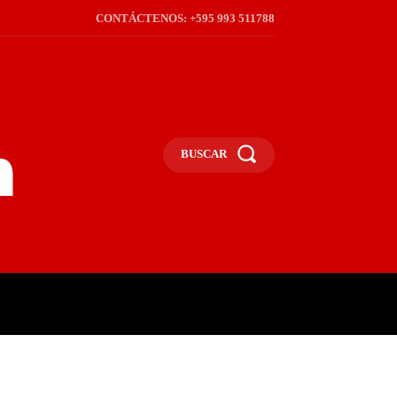
CONTÁCTENOS: +595 993 511788
BUSCAR
ICA
REGIÓN
FRONTERA
S