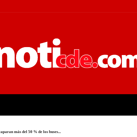
 JUDICIALES
ECONOMÍA
POLÍT
aparan más del 50 % de los buses...