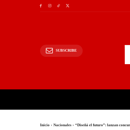
SUBSCRIBE
INICIO
POLICIALES Y
Inicio
Nacionales
“Diseñá el futuro”: lanzan concu