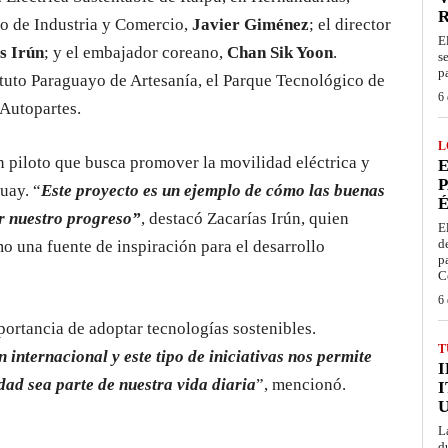
ro de Industria y Comercio,
Javier Giménez
; el director
E
s Irún
; y el embajador coreano,
Chan Sik Yoon
.
s
p
ituto Paraguayo de Artesanía, el Parque Tecnológico de
6 
 Autopartes.
L
n piloto que busca promover la movilidad eléctrica y
E
P
uay. “
Este proyecto es un ejemplo de cómo las buenas
É
r nuestro progreso”
, destacó Zacarías Irún, quien
E
d
o una fuente de inspiración para el desarrollo
p
C
6 
ortancia de adoptar tecnologías sostenibles.
T
nternacional y este tipo de iniciativas nos permite
dad sea parte de nuestra vida diaria
”, mencionó.
I
L
d