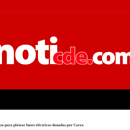
 JUDICIALES
ECONOMÍA
POLÍT
rso para plotear buses eléctricos donados por Corea