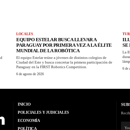
LOCALES
TUR
EQUIPO ESTELAR BUSCA LLEVAR A
IL
PARAGUAY POR PRIMERA VEZ A LA ÉLITE
SE
MUNDIAL DE LA ROBÓTICA
La I
dura
ad
El equipo Estelar reúne a jóvenes de distintos colegios de
lámp
Ciudad del Este y busca concretar la primera participación de
Paraguay en la FIRST Robotics Competition.
6 de 
6 de agosto de 2026
INICIO
SUB
POLICIALES Y JUDICIALES
Recib
ECONOMÍA
POLÍTICA