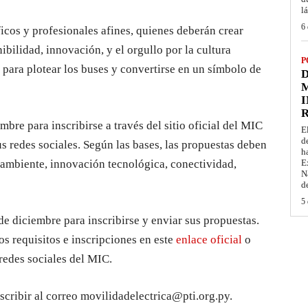
l
6 
ficos y profesionales afines, quienes deberán crear
bilidad, innovación, y el orgullo por la cultura
P
 para plotear los buses y convertirse en un símbolo de
D
M
I
mbre para inscribirse a través del sitio oficial del MIC
E
d
 redes sociales. Según las bases, las propuestas deben
h
 ambiente, innovación tecnológica, conectividad,
E
N
d
5 
de diciembre para inscribirse y enviar sus propuestas.
os requisitos e inscripciones en este
enlace oficial
o
redes sociales del MIC.
scribir al correo movilidadelectrica@pti.org.py.