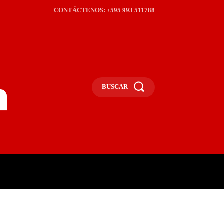
CONTÁCTENOS: +595 993 511788
BUSCAR
ICA
REGIÓN
FRONTERA
S