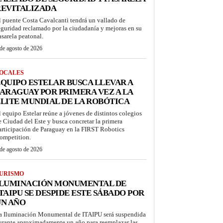
REVITALIZADA
l puente Costa Cavalcanti tendrá un vallado de
eguridad reclamado por la ciudadanía y mejoras en su
asarela peatonal.
de agosto de 2026
OCALES
QUIPO ESTELAR BUSCA LLEVAR A
ARAGUAY POR PRIMERA VEZ A LA
LITE MUNDIAL DE LA ROBÓTICA
l equipo Estelar reúne a jóvenes de distintos colegios
e Ciudad del Este y busca concretar la primera
articipación de Paraguay en la FIRST Robotics
ompetition.
de agosto de 2026
URISMO
ILUMINACIÓN MONUMENTAL DE
TAIPU SE DESPIDE ESTE SÁBADO POR
UN AÑO
a Iluminación Monumental de ITAIPU será suspendida
urante aproximadamente un año para reemplazar las