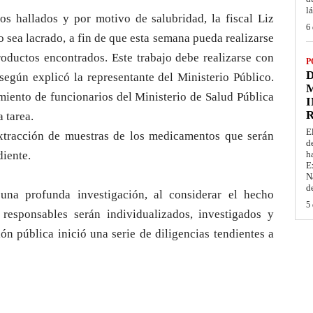
l
s hallados y por motivo de salubridad, la fiscal Liz
6 
 sea lacrado, a fin de que esta semana pueda realizarse
productos encontrados. Este trabajo debe realizarse con
P
D
según explicó la representante del Ministerio Público.
M
amiento de funcionarios del Ministerio de Salud Pública
I
a tarea.
E
extracción de muestras de los medicamentos que serán
d
diente.
h
E
N
d
una profunda investigación, al considerar el hecho
5 
responsables serán individualizados, investigados y
ón pública inició una serie de diligencias tendientes a