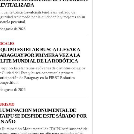
REVITALIZADA
l puente Costa Cavalcanti tendrá un vallado de
eguridad reclamado por la ciudadanía y mejoras en su
asarela peatonal.
de agosto de 2026
OCALES
QUIPO ESTELAR BUSCA LLEVAR A
ARAGUAY POR PRIMERA VEZ A LA
LITE MUNDIAL DE LA ROBÓTICA
l equipo Estelar reúne a jóvenes de distintos colegios
e Ciudad del Este y busca concretar la primera
articipación de Paraguay en la FIRST Robotics
ompetition.
de agosto de 2026
URISMO
ILUMINACIÓN MONUMENTAL DE
TAIPU SE DESPIDE ESTE SÁBADO POR
UN AÑO
a Iluminación Monumental de ITAIPU será suspendida
urante aproximadamente un año para reemplazar las