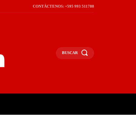
CONTÁCTENOS: +595 993 511788
BUSCAR
ICA
REGIÓN
FRONTERA
S