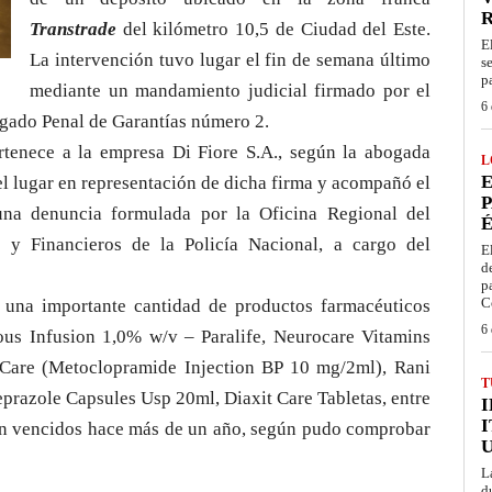
Transtrade
del kilómetro 10,5 de Ciudad del Este.
E
La intervención tuvo lugar el fin de semana último
s
p
mediante un mandamiento judicial firmado por el
6 
zgado Penal de Garantías número 2.
rtenece a la empresa Di Fiore S.A., según la abogada
L
E
 el lugar en representación de dicha firma y acompañó el
P
una denuncia formulada por la Oficina Regional del
É
 y Financieros de la Policía Nacional, a cargo del
E
d
p
C
r una importante cantidad de productos farmacéuticos
6 
ous Infusion 1,0% w/v – Paralife, Neurocare Vitamins
Care (Metoclopramide Injection BP 10 mg/2ml), Rani
T
prazole Capsules Usp 20ml, Diaxit Care Tabletas, entre
I
stán vencidos hace más de un año, según pudo comprobar
L
d