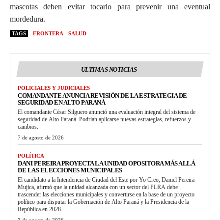
mascotas deben evitar tocarlo para prevenir una eventual
mordedura.
TAGS
FRONTERA
SALUD
ULTIMAS NOTICIAS
POLICIALES Y JUDICIALES
COMANDANTE ANUNCIA REVISIÓN DE LA ESTRATEGIA DE
SEGURIDAD EN ALTO PARANÁ
El comandante César Silguero anunció una evaluación integral del sistema de
seguridad de Alto Paraná. Podrían aplicarse nuevas estrategias, refuerzos y
cambios.
7 de agosto de 2026
POLÍTICA
DANI PEREIRA PROYECTA LA UNIDAD OPOSITORA MÁS ALLÁ
DE LAS ELECCIONES MUNICIPALES
El candidato a la Intendencia de Ciudad del Este por Yo Creo, Daniel Pereira
Mujica, afirmó que la unidad alcanzada con un sector del PLRA debe
trascender las elecciones municipales y convertirse en la base de un proyecto
político para disputar la Gobernación de Alto Paraná y la Presidencia de la
República en 2028.
7 de agosto de 2026