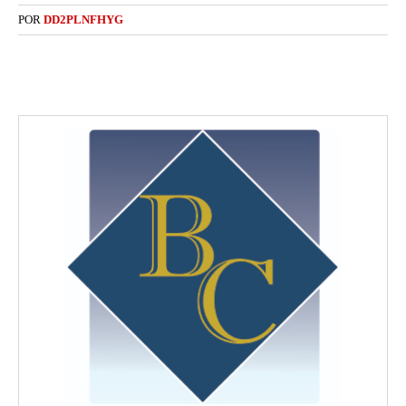
POR
DD2PLNFHYG