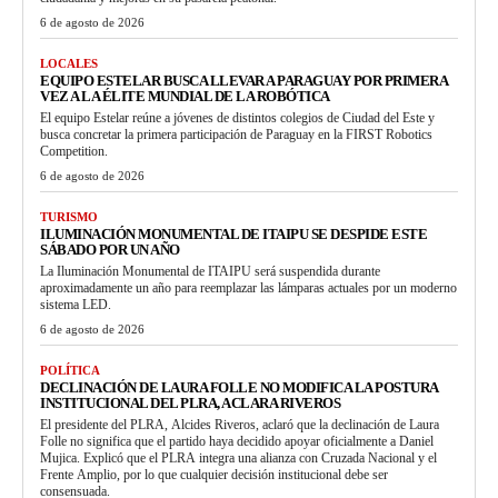
6 de agosto de 2026
LOCALES
EQUIPO ESTELAR BUSCA LLEVAR A PARAGUAY POR PRIMERA
VEZ A LA ÉLITE MUNDIAL DE LA ROBÓTICA
El equipo Estelar reúne a jóvenes de distintos colegios de Ciudad del Este y
busca concretar la primera participación de Paraguay en la FIRST Robotics
Competition.
6 de agosto de 2026
TURISMO
ILUMINACIÓN MONUMENTAL DE ITAIPU SE DESPIDE ESTE
SÁBADO POR UN AÑO
La Iluminación Monumental de ITAIPU será suspendida durante
aproximadamente un año para reemplazar las lámparas actuales por un moderno
sistema LED.
6 de agosto de 2026
POLÍTICA
DECLINACIÓN DE LAURA FOLLE NO MODIFICA LA POSTURA
INSTITUCIONAL DEL PLRA, ACLARA RIVEROS
El presidente del PLRA, Alcides Riveros, aclaró que la declinación de Laura
Folle no significa que el partido haya decidido apoyar oficialmente a Daniel
Mujica. Explicó que el PLRA integra una alianza con Cruzada Nacional y el
Frente Amplio, por lo que cualquier decisión institucional debe ser
consensuada.