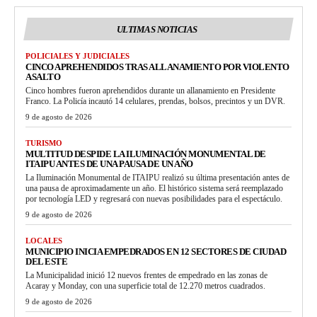
ULTIMAS NOTICIAS
POLICIALES Y JUDICIALES
CINCO APREHENDIDOS TRAS ALLANAMIENTO POR VIOLENTO
ASALTO
Cinco hombres fueron aprehendidos durante un allanamiento en Presidente
Franco. La Policía incautó 14 celulares, prendas, bolsos, precintos y un DVR.
9 de agosto de 2026
TURISMO
MULTITUD DESPIDE LA ILUMINACIÓN MONUMENTAL DE
ITAIPU ANTES DE UNA PAUSA DE UN AÑO
La Iluminación Monumental de ITAIPU realizó su última presentación antes de
una pausa de aproximadamente un año. El histórico sistema será reemplazado
por tecnología LED y regresará con nuevas posibilidades para el espectáculo.
9 de agosto de 2026
LOCALES
MUNICIPIO INICIA EMPEDRADOS EN 12 SECTORES DE CIUDAD
DEL ESTE
La Municipalidad inició 12 nuevos frentes de empedrado en las zonas de
Acaray y Monday, con una superficie total de 12.270 metros cuadrados.
9 de agosto de 2026