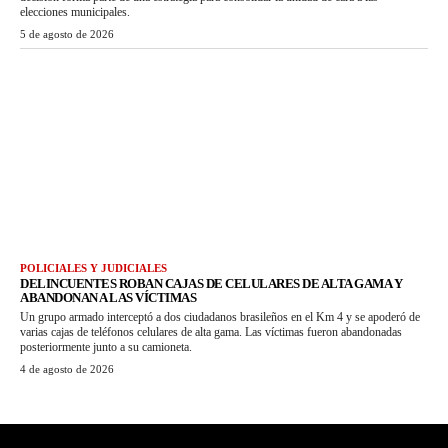
elecciones municipales.
5 de agosto de 2026
POLICIALES Y JUDICIALES
DELINCUENTES ROBAN CAJAS DE CELULARES DE ALTA GAMA Y
ABANDONAN A LAS VÍCTIMAS
Un grupo armado interceptó a dos ciudadanos brasileños en el Km 4 y se apoderó de
varias cajas de teléfonos celulares de alta gama. Las víctimas fueron abandonadas
posteriormente junto a su camioneta.
4 de agosto de 2026