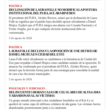
POLÍTICA
DECLINACIÓN DE LAURA FOLLE NO MODIFICA LA POSTURA
INSTITUCIONAL DEL PLRA, ACLARA RIVEROS
El presidente del PLRA, Alcides Riveros, aclaró que la declinación de Laura
Folle no significa que el partido haya decidido apoyar oficialmente a Daniel
Mujica. Explicó que el PLRA integra una alianza con Cruzada Nacional y el
Frente Amplio, por lo que cualquier decisión institucional debe ser
consensuada.
5 de agosto de 2026
POLÍTICA
LAURA FOLLE DECLINA Y LA OPOSICIÓN SE UNE DETRÁS DE
DANIEL MUJICA EN CIUDAD DEL ESTE
Laura Folle retiró oficialmente su candidatura a la Intendencia de Ciudad del
Este para respaldar a Daniel Mujica como candidato unitario de la oposición. El
anuncio fue confirmado por el presidente del PLRA, Alcides Riveros, quien
destacó que la decisión forma parte de una estrategia para consolidar la unidad
de cara a las elecciones municipales.
5 de agosto de 2026
POLICIALES Y JUDICIALES
DELINCUENTES ROBAN CAJAS DE CELULARES DE ALTA GAMA
Y ABANDONAN A LAS VÍCTIMAS
Un grupo armado interceptó a dos ciudadanos brasileños en el Km 4 y se
apoderó de varias cajas de teléfonos celulares de alta gama. Las víctimas fueron
abandonadas posteriormente junto a su camioneta.