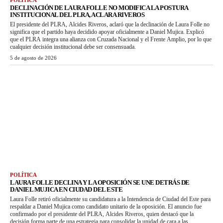
POLÍTICA
DECLINACIÓN DE LAURA FOLLE NO MODIFICA LA POSTURA
INSTITUCIONAL DEL PLRA, ACLARA RIVEROS
El presidente del PLRA, Alcides Riveros, aclaró que la declinación de Laura Folle no
significa que el partido haya decidido apoyar oficialmente a Daniel Mujica. Explicó
que el PLRA integra una alianza con Cruzada Nacional y el Frente Amplio, por lo que
cualquier decisión institucional debe ser consensuada.
5 de agosto de 2026
POLÍTICA
LAURA FOLLE DECLINA Y LA OPOSICIÓN SE UNE DETRÁS DE
DANIEL MUJICA EN CIUDAD DEL ESTE
Laura Folle retiró oficialmente su candidatura a la Intendencia de Ciudad del Este para
respaldar a Daniel Mujica como candidato unitario de la oposición. El anuncio fue
confirmado por el presidente del PLRA, Alcides Riveros, quien destacó que la
decisión forma parte de una estrategia para consolidar la unidad de cara a las