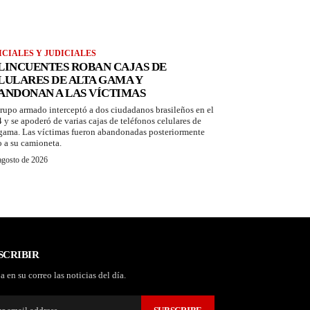
ICIALES Y JUDICIALES
LINCUENTES ROBAN CAJAS DE
LULARES DE ALTA GAMA Y
ANDONAN A LAS VÍCTIMAS
rupo armado interceptó a dos ciudadanos brasileños en el
 y se apoderó de varias cajas de teléfonos celulares de
 gama. Las víctimas fueron abandonadas posteriormente
o a su camioneta.
agosto de 2026
SCRIBIR
a en su correo las noticias del día.