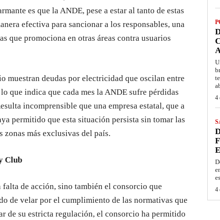
armante es que la ANDE, pese a estar al tanto de estas
P
anera efectiva para sancionar a los responsables, una
D
ñas que promociona en otras áreas contra usuarios
C
A
U
b
o muestran deudas por electricidad que oscilan entre
t
a
, lo que indica que cada mes la ANDE sufre pérdidas
4 
Resulta incomprensible que una empresa estatal, que a
aya permitido que esta situación persista sin tomar las
S
D
s zonas más exclusivas del país.
F
E
y Club
D
e
e
falta de acción, sino también el consorcio que
4 
do de velar por el cumplimiento de las normativas que
ar de su estricta regulación, el consorcio ha permitido