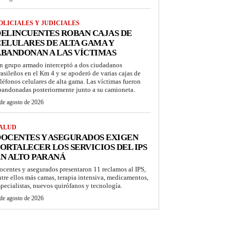
OLICIALES Y JUDICIALES
ELINCUENTES ROBAN CAJAS DE
ELULARES DE ALTA GAMA Y
BANDONAN A LAS VÍCTIMAS
n grupo armado interceptó a dos ciudadanos
rasileños en el Km 4 y se apoderó de varias cajas de
eléfonos celulares de alta gama. Las víctimas fueron
bandonadas posteriormente junto a su camioneta.
de agosto de 2026
ALUD
OCENTES Y ASEGURADOS EXIGEN
ORTALECER LOS SERVICIOS DEL IPS
N ALTO PARANÁ
ocentes y asegurados presentaron 11 reclamos al IPS,
ntre ellos más camas, terapia intensiva, medicamentos,
specialistas, nuevos quirófanos y tecnología.
de agosto de 2026