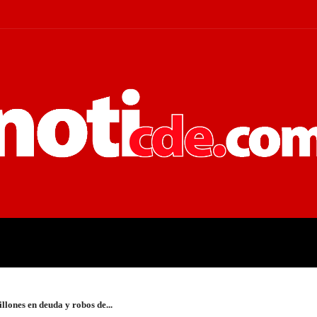
 JUDICIALES
ECONOMÍA
POLÍT
lones en deuda y robos de...