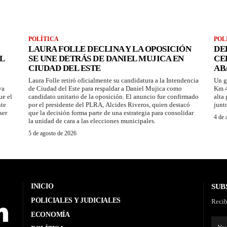
POLÍTICA
POL
LAURA FOLLE DECLINA Y LA OPOSICIÓN
DE
L
SE UNE DETRÁS DE DANIEL MUJICA EN
CE
CIUDAD DEL ESTE
AB
Laura Folle retiró oficialmente su candidatura a la Intendencia
Un g
ya
de Ciudad del Este para respaldar a Daniel Mujica como
Km 4
ue el
candidato unitario de la oposición. El anuncio fue confirmado
alta
nte
por el presidente del PLRA, Alcides Riveros, quien destacó
junt
ser
que la decisión forma parte de una estrategia para consolidar
4 de 
la unidad de cara a las elecciones municipales.
5 de agosto de 2026
INICIO
SUB
POLICIALES Y JUDICIALES
Recib
ECONOMÍA