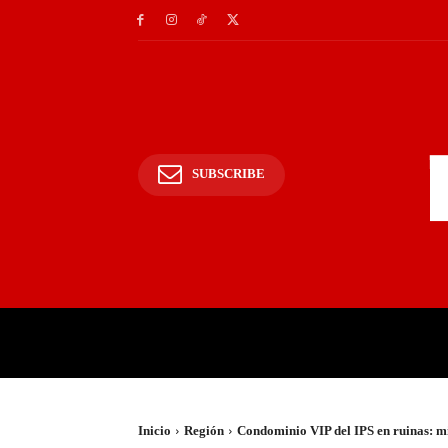
SUBSCRIBE
INICIO
POLICIALES Y
Inicio
Región
Condominio VIP del IPS en ruinas: mil