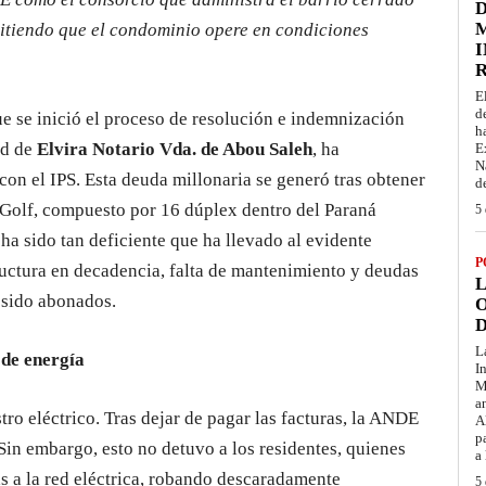
D
M
itiendo que el condominio opere en condiciones
I
E
d
e se inició el proceso de resolución e indemnización
h
ad de
Elvira Notario Vda. de Abou Saleh
, ha
E
N
on el IPS. Esta deuda millonaria se generó tras obtener
d
 Golf, compuesto por 16 dúplex dentro del Paraná
5 
ha sido tan deficiente que ha llevado al evidente
P
ructura en decadencia, falta de mantenimiento y deudas
L
 sido abonados.
O
D
L
 de energía
I
M
a
tro eléctrico. Tras dejar de pagar las facturas, la ANDE
A
p
 Sin embargo, esto no detuvo a los residentes, quienes
a
s a la red eléctrica, robando descaradamente
5 