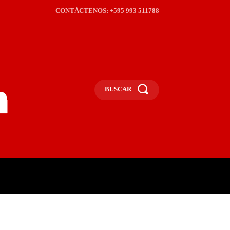
CONTÁCTENOS: +595 993 511788
BUSCAR
ICA
REGIÓN
FRONTERA
S