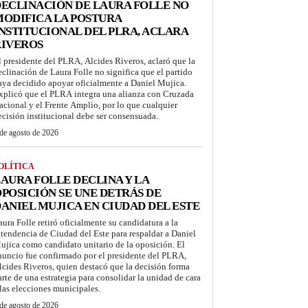
ECLINACIÓN DE LAURA FOLLE NO
ODIFICA LA POSTURA
NSTITUCIONAL DEL PLRA, ACLARA
RIVEROS
l presidente del PLRA, Alcides Riveros, aclaró que la
eclinación de Laura Folle no significa que el partido
aya decidido apoyar oficialmente a Daniel Mujica.
xplicó que el PLRA integra una alianza con Cruzada
acional y el Frente Amplio, por lo que cualquier
ecisión institucional debe ser consensuada.
de agosto de 2026
OLÍTICA
AURA FOLLE DECLINA Y LA
POSICIÓN SE UNE DETRÁS DE
ANIEL MUJICA EN CIUDAD DEL ESTE
aura Folle retiró oficialmente su candidatura a la
ntendencia de Ciudad del Este para respaldar a Daniel
ujica como candidato unitario de la oposición. El
nuncio fue confirmado por el presidente del PLRA,
lcides Riveros, quien destacó que la decisión forma
arte de una estrategia para consolidar la unidad de cara
 las elecciones municipales.
de agosto de 2026