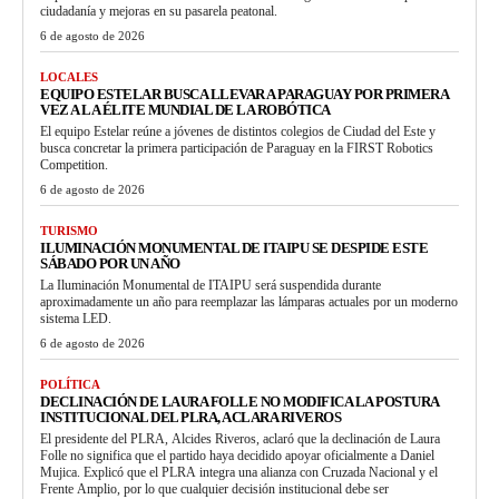
ciudadanía y mejoras en su pasarela peatonal.
6 de agosto de 2026
LOCALES
EQUIPO ESTELAR BUSCA LLEVAR A PARAGUAY POR PRIMERA
VEZ A LA ÉLITE MUNDIAL DE LA ROBÓTICA
El equipo Estelar reúne a jóvenes de distintos colegios de Ciudad del Este y
busca concretar la primera participación de Paraguay en la FIRST Robotics
Competition.
6 de agosto de 2026
TURISMO
ILUMINACIÓN MONUMENTAL DE ITAIPU SE DESPIDE ESTE
SÁBADO POR UN AÑO
La Iluminación Monumental de ITAIPU será suspendida durante
aproximadamente un año para reemplazar las lámparas actuales por un moderno
sistema LED.
6 de agosto de 2026
POLÍTICA
DECLINACIÓN DE LAURA FOLLE NO MODIFICA LA POSTURA
INSTITUCIONAL DEL PLRA, ACLARA RIVEROS
El presidente del PLRA, Alcides Riveros, aclaró que la declinación de Laura
Folle no significa que el partido haya decidido apoyar oficialmente a Daniel
Mujica. Explicó que el PLRA integra una alianza con Cruzada Nacional y el
Frente Amplio, por lo que cualquier decisión institucional debe ser