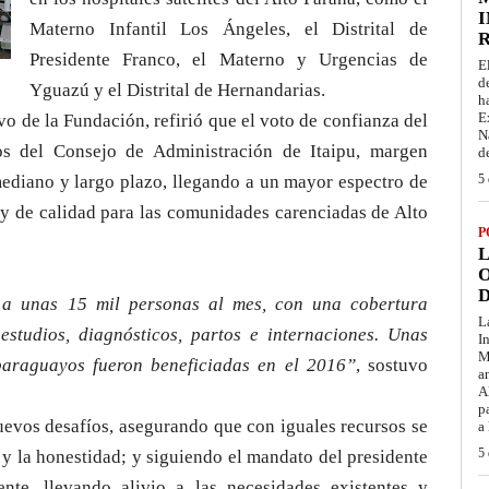
I
Materno Infantil Los Ángeles, el Distrital de
Presidente Franco, el Materno y Urgencias de
E
d
Yguazú y el Distrital de Hernandarias.
h
E
ivo de la Fundación, refirió que el voto de confianza del
N
os del Consejo de Administración de Itaipu, margen
d
 mediano y largo plazo, llegando a un mayor espectro de
5 
a y de calidad para las comunidades carenciadas de Alto
P
L
O
D
 a unas 15 mil personas al mes, con una cobertura
L
 estudios, diagnósticos, partos e internaciones. Unas
I
M
araguayos fueron beneficiadas en el 2016”
, sostuvo
a
A
p
uevos desafíos, asegurando que con iguales recursos se
a
5 
 y la honestidad; y siguiendo el mandato del presidente
nte, llevando alivio a las necesidades existentes y