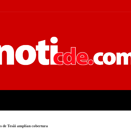
 JUDICIALES
ECONOMÍA
POLÍT
es de Tesãi amplían cobertura