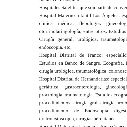
Hospitales Satélites que son parte de conve
Hospital Materno Infantil Los Ángeles: espe
clínica médica, flebología, ginecologí
otorrinolaringología, entre otros. Estudio
Cirugía general, urológica, traumatoló
endoscopia, etc.
Hospital Distrital de Franco: especialid
Estudios en Banco de Sangre, Ecografía, L
cirugía urológica, traumatológica, colonosc
Hospital Distrital de Hernandarias: especial
geriátrica, gastroenterología, ginecolog
proctología, traumatología. Estudios ecogra
procedimientos: cirugía gral, cirugía urol
procedimiento de Endoscopia digest
uretrocistoscopia, cirugías pércutaneas.
Hospital Materno y Urgencias Yguazú: espec