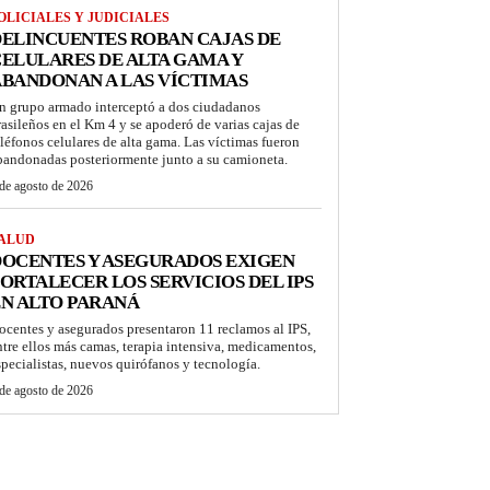
OLICIALES Y JUDICIALES
ELINCUENTES ROBAN CAJAS DE
ELULARES DE ALTA GAMA Y
BANDONAN A LAS VÍCTIMAS
n grupo armado interceptó a dos ciudadanos
rasileños en el Km 4 y se apoderó de varias cajas de
eléfonos celulares de alta gama. Las víctimas fueron
bandonadas posteriormente junto a su camioneta.
de agosto de 2026
ALUD
OCENTES Y ASEGURADOS EXIGEN
ORTALECER LOS SERVICIOS DEL IPS
N ALTO PARANÁ
ocentes y asegurados presentaron 11 reclamos al IPS,
ntre ellos más camas, terapia intensiva, medicamentos,
specialistas, nuevos quirófanos y tecnología.
de agosto de 2026