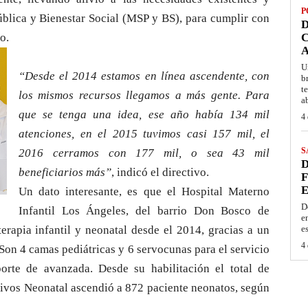
P
blica y Bienestar Social (MSP y BS), para cumplir con
D
no.
C
A
U
“Desde el 2014 estamos en línea ascendente, con
b
t
los mismos recursos llegamos a más gente. Para
a
que se tenga una idea, ese año había 134 mil
4 
atenciones, en el 2015 tuvimos casi 157 mil, el
S
2016 cerramos con 177 mil, o sea 43 mil
D
beneficiarios más”
, indicó el directivo.
F
E
Un dato interesante, es que el Hospital Materno
D
Infantil Los Ángeles, del barrio Don Bosco de
e
erapia infantil y neonatal desde el 2014, gracias a un
e
4 
on 4 camas pediátricas y 6 servocunas para el servicio
rte de avanzada. Desde su habilitación el total de
sivos Neonatal ascendió a 872 paciente neonatos, según