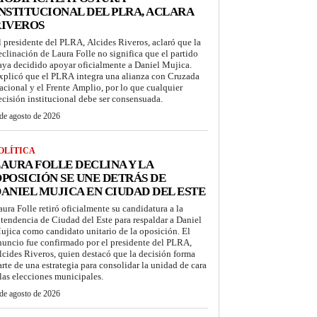
NSTITUCIONAL DEL PLRA, ACLARA
RIVEROS
l presidente del PLRA, Alcides Riveros, aclaró que la
eclinación de Laura Folle no significa que el partido
aya decidido apoyar oficialmente a Daniel Mujica.
xplicó que el PLRA integra una alianza con Cruzada
acional y el Frente Amplio, por lo que cualquier
ecisión institucional debe ser consensuada.
de agosto de 2026
OLÍTICA
AURA FOLLE DECLINA Y LA
POSICIÓN SE UNE DETRÁS DE
ANIEL MUJICA EN CIUDAD DEL ESTE
aura Folle retiró oficialmente su candidatura a la
ntendencia de Ciudad del Este para respaldar a Daniel
ujica como candidato unitario de la oposición. El
nuncio fue confirmado por el presidente del PLRA,
lcides Riveros, quien destacó que la decisión forma
arte de una estrategia para consolidar la unidad de cara
 las elecciones municipales.
de agosto de 2026