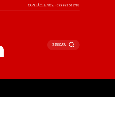
CONTÁCTENOS: +595 993 511788
BUSCAR
ICA
REGIÓN
FRONTERA
S