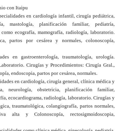
nio con Itaipu
cialidades en cardiología infantil, cirugía pediátrica,
a, mastología, planificación familiar, pediatría,
s como ecografía, mamografía, radiología, laboratorio.
gica, partos por cesárea y normales, colonoscopía,
ades en gastroenterología, traumatología, urología.
aboratorio. Cirugías y Procedimientos: Cirugía Gral.,
opía, endoscopia, partos por cesárea, normales.
idades en cardiología, cirugía general, clínica médica y
ía, neurología, obstetricia, planificación familiar,
fía, ecocardiograma, radiología, laboratorio. Cirugías y
ógica, traumatológica, colangiografía, partos normales,
iva alta y Colonoscopía, rectosigmoidoscopia,
ialidades como clínica médica, ginecología, pediatría.