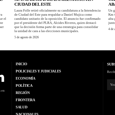
CIUDAD DEL ESTE
AB
Laura Folle retiró oficialmente su candidatura a la Intendencia
Un g
ya
de Ciudad del Este para respaldar a Daniel Mujica como
Km 4
ue el
candidato unitario de la oposición. El anuncio fue confirmado
alta
nte
por el presidente del PLRA, Alcides Riveros, quien destacó
junt
ser
que la decisión forma parte de una estrategia para consolidar
4 de 
la unidad de cara a las elecciones municipales.
5 de agosto de 2026
INICIO
SUB
POLICIALES Y JUDICIALES
Recib
ECONOMÍA
POLÍTICA
s en
REGIÓN
FRONTERA
SALUD
NACIONALES