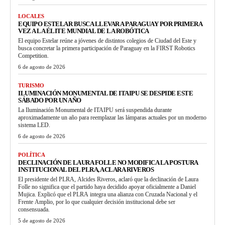
LOCALES
EQUIPO ESTELAR BUSCA LLEVAR A PARAGUAY POR PRIMERA
VEZ A LA ÉLITE MUNDIAL DE LA ROBÓTICA
El equipo Estelar reúne a jóvenes de distintos colegios de Ciudad del Este y
busca concretar la primera participación de Paraguay en la FIRST Robotics
Competition.
6 de agosto de 2026
TURISMO
ILUMINACIÓN MONUMENTAL DE ITAIPU SE DESPIDE ESTE
SÁBADO POR UN AÑO
La Iluminación Monumental de ITAIPU será suspendida durante
aproximadamente un año para reemplazar las lámparas actuales por un moderno
sistema LED.
6 de agosto de 2026
POLÍTICA
DECLINACIÓN DE LAURA FOLLE NO MODIFICA LA POSTURA
INSTITUCIONAL DEL PLRA, ACLARA RIVEROS
El presidente del PLRA, Alcides Riveros, aclaró que la declinación de Laura
Folle no significa que el partido haya decidido apoyar oficialmente a Daniel
Mujica. Explicó que el PLRA integra una alianza con Cruzada Nacional y el
Frente Amplio, por lo que cualquier decisión institucional debe ser
consensuada.
5 de agosto de 2026