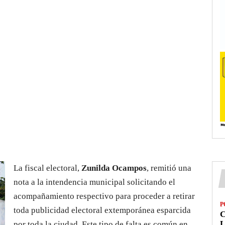
La fiscal electoral,
Zunilda Ocampos
, remitió una
nota a la intendencia municipal solicitando el
acompañamiento respectivo para proceder a retirar
P
toda publicidad electoral extemporánea esparcida
L
por toda la ciudad. Este tipo de falta es común en