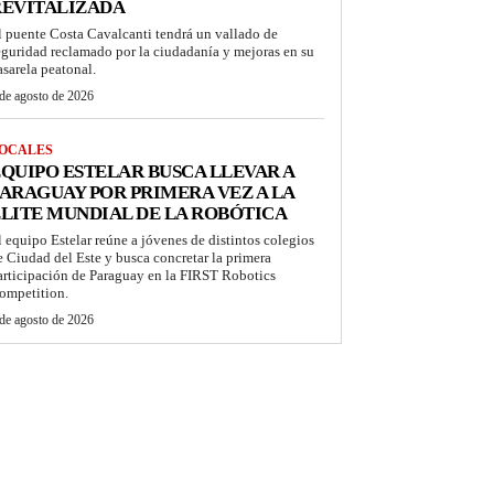
REVITALIZADA
l puente Costa Cavalcanti tendrá un vallado de
eguridad reclamado por la ciudadanía y mejoras en su
asarela peatonal.
de agosto de 2026
OCALES
QUIPO ESTELAR BUSCA LLEVAR A
ARAGUAY POR PRIMERA VEZ A LA
LITE MUNDIAL DE LA ROBÓTICA
l equipo Estelar reúne a jóvenes de distintos colegios
e Ciudad del Este y busca concretar la primera
articipación de Paraguay en la FIRST Robotics
ompetition.
de agosto de 2026