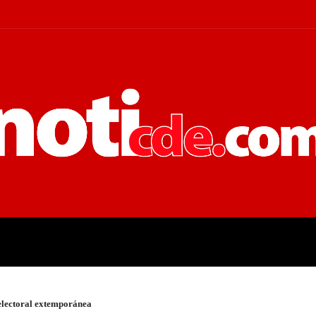
 JUDICIALES
ECONOMÍA
POLÍT
lectoral extemporánea