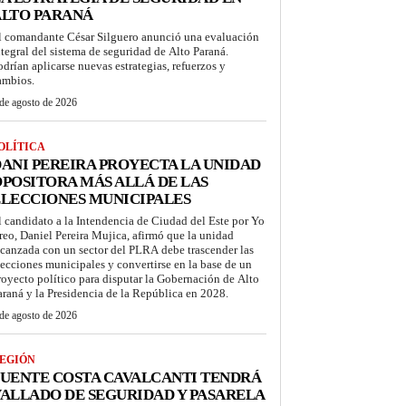
ALTO PARANÁ
l comandante César Silguero anunció una evaluación
ntegral del sistema de seguridad de Alto Paraná.
odrían aplicarse nuevas estrategias, refuerzos y
ambios.
de agosto de 2026
OLÍTICA
ANI PEREIRA PROYECTA LA UNIDAD
POSITORA MÁS ALLÁ DE LAS
LECCIONES MUNICIPALES
l candidato a la Intendencia de Ciudad del Este por Yo
reo, Daniel Pereira Mujica, afirmó que la unidad
lcanzada con un sector del PLRA debe trascender las
lecciones municipales y convertirse en la base de un
royecto político para disputar la Gobernación de Alto
araná y la Presidencia de la República en 2028.
de agosto de 2026
EGIÓN
UENTE COSTA CAVALCANTI TENDRÁ
ALLADO DE SEGURIDAD Y PASARELA