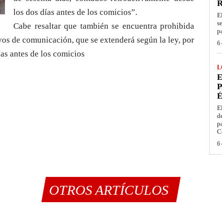
los dos días antes de los comicios”.
E
s
Cabe resaltar que también se encuentra prohibida
p
vos de comunicación, que se extenderá según la ley, por
6 
as antes de los comicios
L
E
P
É
E
d
p
C
6 
OTROS ARTÍCULOS