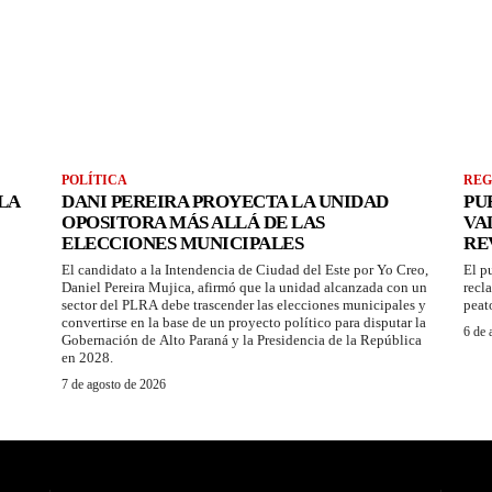
POLÍTICA
REG
LA
DANI PEREIRA PROYECTA LA UNIDAD
PU
OPOSITORA MÁS ALLÁ DE LAS
VA
ELECCIONES MUNICIPALES
RE
El candidato a la Intendencia de Ciudad del Este por Yo Creo,
El p
Daniel Pereira Mujica, afirmó que la unidad alcanzada con un
recl
sector del PLRA debe trascender las elecciones municipales y
peat
convertirse en la base de un proyecto político para disputar la
6 de 
Gobernación de Alto Paraná y la Presidencia de la República
en 2028.
7 de agosto de 2026