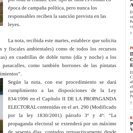
época de campaña política, pero nunca los
E
responsables reciben la sanción prevista en las
i
P
leyes.
c
7 
La nota, recibida este martes, establece que solicita
 y fiscales ambientales) como de todos los recursos
P
D
tas) en cuadrillas de doble turno (día y noche) a los
O
E
, pasacalles, como también borrones de las pintatas
E
vimientos”.
C
Según la nota, con ese procedimiento se dará
a
e
cumplimiento a las disposiciones de la Ley
p
P
834/1996 en el Capítulo II DE LA PROPAGANDA
7 
ELECTORAL contenidas en el art. 290 (Modificado
por la ley 1830/2001) párrafo 3º y 4º: “La
R
propaganda electoral se extenderá por un máximo
P
V
de sesenta días, contados retroactivamente desde