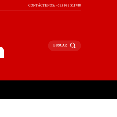
CONTÁCTENOS: +595 993 511788
BUSCAR
ICA
REGIÓN
FRONTERA
S