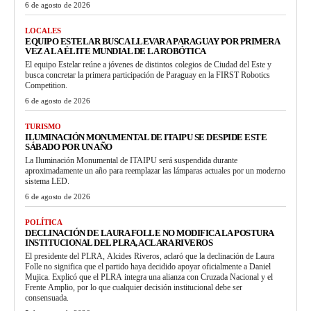
6 de agosto de 2026
LOCALES
EQUIPO ESTELAR BUSCA LLEVAR A PARAGUAY POR PRIMERA
VEZ A LA ÉLITE MUNDIAL DE LA ROBÓTICA
El equipo Estelar reúne a jóvenes de distintos colegios de Ciudad del Este y
busca concretar la primera participación de Paraguay en la FIRST Robotics
Competition.
6 de agosto de 2026
TURISMO
ILUMINACIÓN MONUMENTAL DE ITAIPU SE DESPIDE ESTE
SÁBADO POR UN AÑO
La Iluminación Monumental de ITAIPU será suspendida durante
aproximadamente un año para reemplazar las lámparas actuales por un moderno
sistema LED.
6 de agosto de 2026
POLÍTICA
DECLINACIÓN DE LAURA FOLLE NO MODIFICA LA POSTURA
INSTITUCIONAL DEL PLRA, ACLARA RIVEROS
El presidente del PLRA, Alcides Riveros, aclaró que la declinación de Laura
Folle no significa que el partido haya decidido apoyar oficialmente a Daniel
Mujica. Explicó que el PLRA integra una alianza con Cruzada Nacional y el
Frente Amplio, por lo que cualquier decisión institucional debe ser
consensuada.