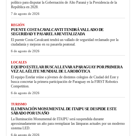
político para disputar la Gobernación de Alto Paraná y la Presidencia de la
República en 2028.
7 de agosto de 2026
REGIÓN
PUENTE COSTA CAVALCANTI TENDRÁ VALLADO DE
SEGURIDAD Y PASARELA REVITALIZADA
El puente Costa Cavalcanti tendrá un vallado de seguridad reclamado por la
ciudadanía y mejoras en su pasarela peatonal.
6 de agosto de 2026
LOCALES
EQUIPO ESTELAR BUSCA LLEVAR A PARAGUAY POR PRIMERA
VEZ A LA ÉLITE MUNDIAL DE LA ROBÓTICA
El equipo Estelar reúne a jóvenes de distintos colegios de Ciudad del Este y
busca concretar la primera participación de Paraguay en la FIRST Robotics
Competition.
6 de agosto de 2026
TURISMO
ILUMINACIÓN MONUMENTAL DE ITAIPU SE DESPIDE ESTE
SÁBADO POR UN AÑO
La Iluminación Monumental de ITAIPU será suspendida durante
aproximadamente un año para reemplazar las lámparas actuales por un moderno
sistema LED.
6 de agosto de 2026