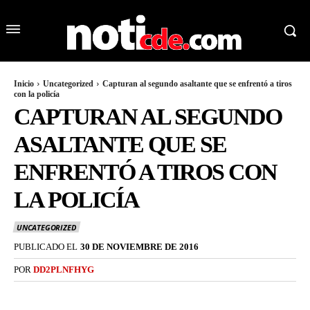
Inicio
Uncategorized
Capturan al segundo asaltante que se enfrentó a tiros
con la policía
CAPTURAN AL SEGUNDO
ASALTANTE QUE SE
ENFRENTÓ A TIROS CON
LA POLICÍA
UNCATEGORIZED
PUBLICADO EL
30 DE NOVIEMBRE DE 2016
POR
DD2PLNFHYG