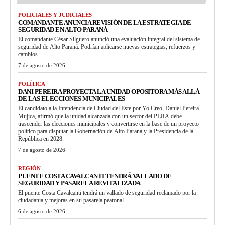
POLICIALES Y JUDICIALES
COMANDANTE ANUNCIA REVISIÓN DE LA ESTRATEGIA DE
SEGURIDAD EN ALTO PARANÁ
El comandante César Silguero anunció una evaluación integral del sistema de
seguridad de Alto Paraná. Podrían aplicarse nuevas estrategias, refuerzos y
cambios.
7 de agosto de 2026
POLÍTICA
DANI PEREIRA PROYECTA LA UNIDAD OPOSITORA MÁS ALLÁ
DE LAS ELECCIONES MUNICIPALES
El candidato a la Intendencia de Ciudad del Este por Yo Creo, Daniel Pereira
Mujica, afirmó que la unidad alcanzada con un sector del PLRA debe
trascender las elecciones municipales y convertirse en la base de un proyecto
político para disputar la Gobernación de Alto Paraná y la Presidencia de la
República en 2028.
7 de agosto de 2026
REGIÓN
PUENTE COSTA CAVALCANTI TENDRÁ VALLADO DE
SEGURIDAD Y PASARELA REVITALIZADA
El puente Costa Cavalcanti tendrá un vallado de seguridad reclamado por la
ciudadanía y mejoras en su pasarela peatonal.
6 de agosto de 2026