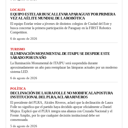
LOCALES
EQUIPO ESTELAR BUSCA LLEVAR A PARAGUAY POR PRIMERA
VEZ A LA ÉLITE MUNDIAL DE LA ROBÓTICA
El equipo Estelar reúne a jóvenes de distintos colegios de Ciudad del Este y
busca concretar la primera participación de Paraguay en la FIRST Robotics
Competition.
6 de agosto de 2026
TURISMO
ILUMINACIÓN MONUMENTAL DE ITAIPU SE DESPIDE ESTE
SÁBADO POR UN AÑO
La Iluminación Monumental de ITAIPU será suspendida durante
aproximadamente un año para reemplazar las lámparas actuales por un moderno
sistema LED.
6 de agosto de 2026
POLÍTICA
DECLINACIÓN DE LAURA FOLLE NO MODIFICA LA POSTURA
INSTITUCIONAL DEL PLRA, ACLARA RIVEROS
El presidente del PLRA, Alcides Riveros, aclaró que la declinación de Laura
Folle no significa que el partido haya decidido apoyar oficialmente a Daniel
Mujica. Explicó que el PLRA integra una alianza con Cruzada Nacional y el
Frente Amplio, por lo que cualquier decisión institucional debe ser
consensuada.
5 de agosto de 2026