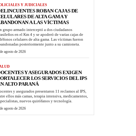
OLICIALES Y JUDICIALES
ELINCUENTES ROBAN CAJAS DE
ELULARES DE ALTA GAMA Y
BANDONAN A LAS VÍCTIMAS
n grupo armado interceptó a dos ciudadanos
rasileños en el Km 4 y se apoderó de varias cajas de
eléfonos celulares de alta gama. Las víctimas fueron
bandonadas posteriormente junto a su camioneta.
de agosto de 2026
ALUD
OCENTES Y ASEGURADOS EXIGEN
ORTALECER LOS SERVICIOS DEL IPS
N ALTO PARANÁ
ocentes y asegurados presentaron 11 reclamos al IPS,
ntre ellos más camas, terapia intensiva, medicamentos,
specialistas, nuevos quirófanos y tecnología.
de agosto de 2026