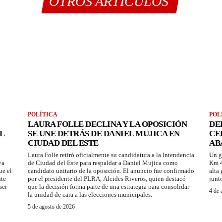
OTROS ARTÍCULOS
POLÍTICA
POL
LAURA FOLLE DECLINA Y LA OPOSICIÓN
DE
L
SE UNE DETRÁS DE DANIEL MUJICA EN
CE
CIUDAD DEL ESTE
AB
Laura Folle retiró oficialmente su candidatura a la Intendencia
Un g
ya
de Ciudad del Este para respaldar a Daniel Mujica como
Km 4
ue el
candidato unitario de la oposición. El anuncio fue confirmado
alta
nte
por el presidente del PLRA, Alcides Riveros, quien destacó
junt
ser
que la decisión forma parte de una estrategia para consolidar
4 de 
la unidad de cara a las elecciones municipales.
5 de agosto de 2026