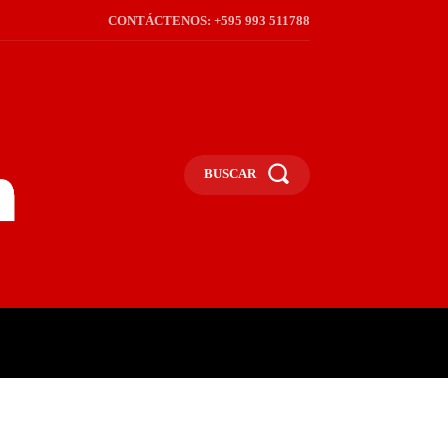
CONTÁCTENOS: +595 993 511788
BUSCAR
ICA
REGIÓN
FRONTERA
S