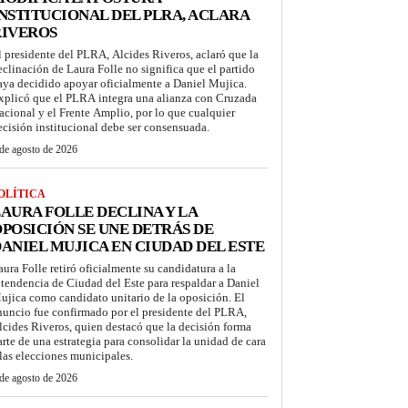
NSTITUCIONAL DEL PLRA, ACLARA
RIVEROS
l presidente del PLRA, Alcides Riveros, aclaró que la
eclinación de Laura Folle no significa que el partido
aya decidido apoyar oficialmente a Daniel Mujica.
xplicó que el PLRA integra una alianza con Cruzada
acional y el Frente Amplio, por lo que cualquier
ecisión institucional debe ser consensuada.
de agosto de 2026
OLÍTICA
AURA FOLLE DECLINA Y LA
POSICIÓN SE UNE DETRÁS DE
ANIEL MUJICA EN CIUDAD DEL ESTE
aura Folle retiró oficialmente su candidatura a la
ntendencia de Ciudad del Este para respaldar a Daniel
ujica como candidato unitario de la oposición. El
nuncio fue confirmado por el presidente del PLRA,
lcides Riveros, quien destacó que la decisión forma
arte de una estrategia para consolidar la unidad de cara
 las elecciones municipales.
de agosto de 2026