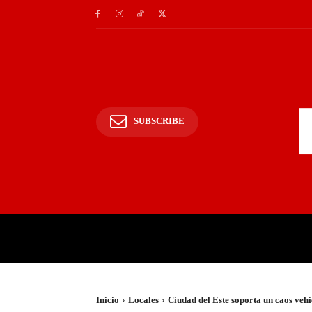
SUBSCRIBE
INICIO
POLICIALES Y
Inicio
Locales
Ciudad del Este soporta un caos vehic