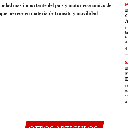
ciudad más importante del país y motor económico de
P
D
n que merece en materia de tránsito y movilidad
C
A
U
b
t
a
4 
S
D
F
E
D
e
e
4 