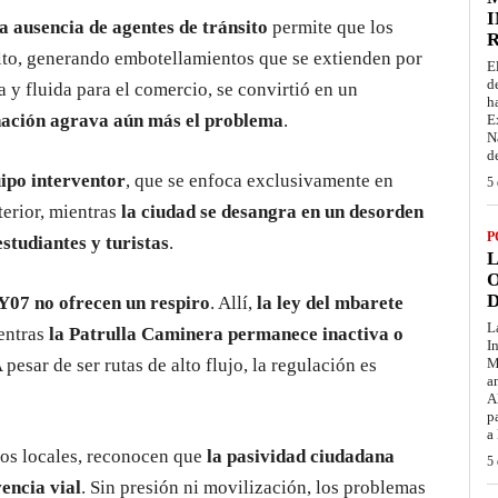
I
a ausencia de agentes de tránsito
permite que los
lto, generando embotellamientos que se extienden por
E
d
 y fluida para el comercio, se convirtió en un
h
inación agrava aún más el problema
.
E
N
d
uipo interventor
, que se enfoca exclusivamente en
5 
terior, mientras
la ciudad se desangra en un desorden
P
studiantes y turistas
.
L
O
D
Y07 no ofrecen un respiro
. Allí,
la ley del mbarete
L
ientras
la Patrulla Caminera permanece inactiva o
I
A pesar de ser rutas de alto flujo, la regulación es
M
a
A
p
a
ios locales, reconocen que
la pasividad ciudadana
5 
encia vial
. Sin presión ni movilización, los problemas