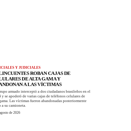
ICIALES Y JUDICIALES
LINCUENTES ROBAN CAJAS DE
LULARES DE ALTA GAMA Y
ANDONAN A LAS VÍCTIMAS
rupo armado interceptó a dos ciudadanos brasileños en el
 y se apoderó de varias cajas de teléfonos celulares de
 gama. Las víctimas fueron abandonadas posteriormente
o a su camioneta.
agosto de 2026