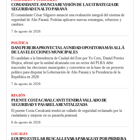
COMANDANTE ANUNCIA REVISIÓN DE LA ESTRATEGIA DE
SEGURIDAD EN ALTO PARANÁ
El comandante César Silguero anunció una evaluación integral del sistema de
seguridad de Alto Paraná. Podrían aplicarse nuevas estrategias, refuerzos y
cambios.
7 de agosto de 2026
POLÍTICA
DANI PEREIRA PROYECTA LA UNIDAD OPOSITORA MÁS ALLÁ
DE LAS ELECCIONES MUNICIPALES
El candidato a la Intendencia de Ciudad del Este por Yo Creo, Daniel Pereira
Mujica, afirmó que la unidad alcanzada con un sector del PLRA debe
trascender las elecciones municipales y convertirse en la base de un proyecto
político para disputar la Gobernación de Alto Paraná y la Presidencia de la
República en 2028.
7 de agosto de 2026
REGIÓN
PUENTE COSTA CAVALCANTI TENDRÁ VALLADO DE
SEGURIDAD Y PASARELA REVITALIZADA
El puente Costa Cavalcanti tendrá un vallado de seguridad reclamado por la
ciudadanía y mejoras en su pasarela peatonal.
6 de agosto de 2026
LOCALES
EQUIPO ESTELAR BUSCA LLEVAR A PARAGUAY POR PRIMERA