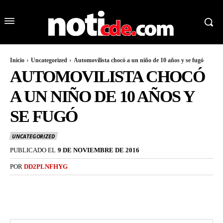
Inicio
Uncategorized
Automovilista chocó a un niño de 10 años y se fugó
AUTOMOVILISTA CHOCÓ
A UN NIÑO DE 10 AÑOS Y
SE FUGÓ
UNCATEGORIZED
PUBLICADO EL
9 DE NOVIEMBRE DE 2016
POR
DD2PLNFHYG