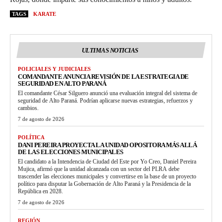
TAGS
KARATE
ULTIMAS NOTICIAS
POLICIALES Y JUDICIALES
COMANDANTE ANUNCIA REVISIÓN DE LA ESTRATEGIA DE
SEGURIDAD EN ALTO PARANÁ
El comandante César Silguero anunció una evaluación integral del sistema de
seguridad de Alto Paraná. Podrían aplicarse nuevas estrategias, refuerzos y
cambios.
7 de agosto de 2026
POLÍTICA
DANI PEREIRA PROYECTA LA UNIDAD OPOSITORA MÁS ALLÁ
DE LAS ELECCIONES MUNICIPALES
El candidato a la Intendencia de Ciudad del Este por Yo Creo, Daniel Pereira
Mujica, afirmó que la unidad alcanzada con un sector del PLRA debe
trascender las elecciones municipales y convertirse en la base de un proyecto
político para disputar la Gobernación de Alto Paraná y la Presidencia de la
República en 2028.
7 de agosto de 2026
REGIÓN