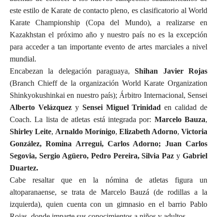
este estilo de Karate de contacto pleno, es clasificatorio al World
Karate Championship (Copa del Mundo), a realizarse en
Kazakhstan el próximo año y nuestro país no es la excepción
para acceder a tan importante evento de artes marciales a nivel
mundial.
Encabezan la delegación paraguaya,
Shihan Javier Rojas
(Branch Chieff de la organización World Karate Organization
Shinkyokushinkai en nuestro país); Árbitro Internacional, Sensei
Alberto Velázquez
y
Sensei Miguel Trinidad
en calidad de
Coach. La lista de atletas está integrada por:
Marcelo Bauza
,
Shirley Leite
,
Arnaldo Morínigo
,
Elizabeth Adorno
,
Victoria
González, Romina Arregui, Carlos Adorno; Juan Carlos
Segovia, Sergio Agüero, Pedro Pereira, Silvia Paz
y
Gabriel
Duartez.
Cabe resaltar que en la nómina de atletas figura un
altoparanaense, se trata de Marcelo Bauzá (de rodillas a la
izquierda), quien cuenta con un gimnasio en el barrio Pablo
Rojas, donde imparte sus conocimientos a niños y adultos.