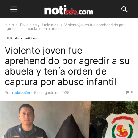
Inicio
Policiales y Judiciales
Violento joven fue aprehendido por
agredir a su abuela y tenía orden...
Policiales y Judiciales
Violento joven fue
aprehendido por agredir a su
abuela y tenía orden de
captura por abuso infantil
0
Por
redacción
-
5 de agosto de 2025