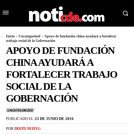
Inicio
Uncategorized
Apoyo de fundación china ayudará a fortalecer
trabajo social de la Gobernación
APOYO DE FUNDACIÓN
CHINA AYUDARÁ A
FORTALECER TRABAJO
SOCIAL DE LA
GOBERNACIÓN
UNCATEGORIZED
PUBLICADO EL
23 DE JUNIO DE 2016
POR
DD2PLNFHYG