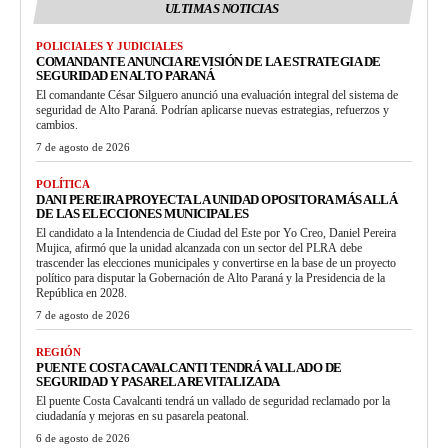
ULTIMAS NOTICIAS
POLICIALES Y JUDICIALES
COMANDANTE ANUNCIA REVISIÓN DE LA ESTRATEGIA DE
SEGURIDAD EN ALTO PARANÁ
El comandante César Silguero anunció una evaluación integral del sistema de
seguridad de Alto Paraná. Podrían aplicarse nuevas estrategias, refuerzos y
cambios.
7 de agosto de 2026
POLÍTICA
DANI PEREIRA PROYECTA LA UNIDAD OPOSITORA MÁS ALLÁ
DE LAS ELECCIONES MUNICIPALES
El candidato a la Intendencia de Ciudad del Este por Yo Creo, Daniel Pereira
Mujica, afirmó que la unidad alcanzada con un sector del PLRA debe
trascender las elecciones municipales y convertirse en la base de un proyecto
político para disputar la Gobernación de Alto Paraná y la Presidencia de la
República en 2028.
7 de agosto de 2026
REGIÓN
PUENTE COSTA CAVALCANTI TENDRÁ VALLADO DE
SEGURIDAD Y PASARELA REVITALIZADA
El puente Costa Cavalcanti tendrá un vallado de seguridad reclamado por la
ciudadanía y mejoras en su pasarela peatonal.
6 de agosto de 2026