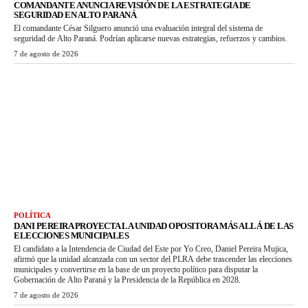
COMANDANTE ANUNCIA REVISIÓN DE LA ESTRATEGIA DE
SEGURIDAD EN ALTO PARANÁ
El comandante César Silguero anunció una evaluación integral del sistema de
seguridad de Alto Paraná. Podrían aplicarse nuevas estrategias, refuerzos y cambios.
7 de agosto de 2026
POLÍTICA
DANI PEREIRA PROYECTA LA UNIDAD OPOSITORA MÁS ALLÁ DE LAS
ELECCIONES MUNICIPALES
El candidato a la Intendencia de Ciudad del Este por Yo Creo, Daniel Pereira Mujica,
afirmó que la unidad alcanzada con un sector del PLRA debe trascender las elecciones
municipales y convertirse en la base de un proyecto político para disputar la
Gobernación de Alto Paraná y la Presidencia de la República en 2028.
7 de agosto de 2026