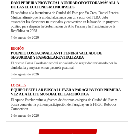
DANI PEREIRA PROYECTA LA UNIDAD OPOSITORA MÁS ALLÁ
DE LAS ELECCIONES MUNICIPALES
El candidato a la Intendencia de Ciudad del Este por Yo Creo, Daniel Pereira
Mujica, afirmó que la unidad alcanzada con un sector del PLRA debe
trascender las elecciones municipales y convertirse en la base de un proyecto
político para disputar la Gobernación de Alto Paraná y la Presidencia de la
República en 2028.
7 de agosto de 2026
REGIÓN
PUENTE COSTA CAVALCANTI TENDRÁ VALLADO DE
SEGURIDAD Y PASARELA REVITALIZADA
El puente Costa Cavalcanti tendrá un vallado de seguridad reclamado por la
ciudadanía y mejoras en su pasarela peatonal.
6 de agosto de 2026
LOCALES
EQUIPO ESTELAR BUSCA LLEVAR A PARAGUAY POR PRIMERA
VEZ A LA ÉLITE MUNDIAL DE LA ROBÓTICA
El equipo Estelar reúne a jóvenes de distintos colegios de Ciudad del Este y
busca concretar la primera participación de Paraguay en la FIRST Robotics
Competition.
6 de agosto de 2026