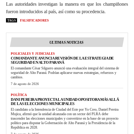
Las autoridades investigan la manera en que los champiñones
fueron introducidos al país, así como su procedencia.
TAGS
FALSIFICADORES
ULTIMAS NOTICIAS
POLICIALES Y JUDICIALES
COMANDANTE ANUNCIA REVISIÓN DE LA ESTRATEGIA DE
SEGURIDAD EN ALTO PARANÁ
El comandante César Silguero anunció una evaluación integral del sistema de
seguridad de Alto Paraná. Podrían aplicarse nuevas estrategias, refuerzos y
cambios.
7 de agosto de 2026
POLÍTICA
DANI PEREIRA PROYECTA LA UNIDAD OPOSITORA MÁS ALLÁ
DE LAS ELECCIONES MUNICIPALES
El candidato a la Intendencia de Ciudad del Este por Yo Creo, Daniel Pereira
Mujica, afirmó que la unidad alcanzada con un sector del PLRA debe
trascender las elecciones municipales y convertirse en la base de un proyecto
político para disputar la Gobernación de Alto Paraná y la Presidencia de la
República en 2028.
7 de agosto de 2026