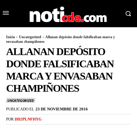
Inicio
Uncategorized
Allanan depósito donde falsificaban marca y
envasaban champiñones
ALLANAN DEPÓSITO
DONDE FALSIFICABAN
MARCA Y ENVASABAN
CHAMPIÑONES
UNCATEGORIZED
PUBLICADO EL
23 DE NOVIEMBRE DE 2016
POR
DD2PLNFHYG