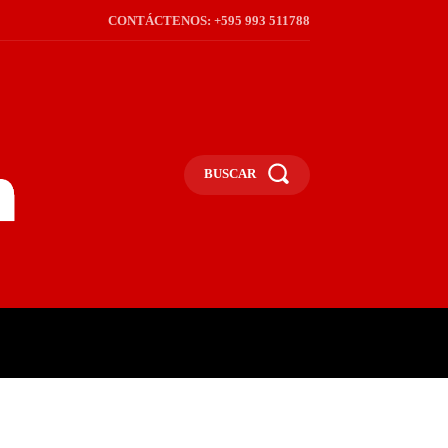
CONTÁCTENOS: +595 993 511788
BUSCAR
ICA
REGIÓN
FRONTERA
S