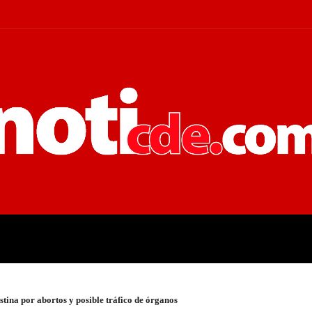
 JUDICIALES
ECONOMÍA
POLÍT
stina por abortos y posible tráfico de órganos