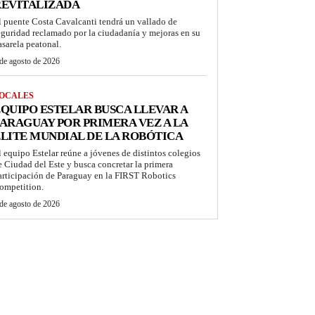
REVITALIZADA
l puente Costa Cavalcanti tendrá un vallado de
eguridad reclamado por la ciudadanía y mejoras en su
asarela peatonal.
de agosto de 2026
OCALES
QUIPO ESTELAR BUSCA LLEVAR A
ARAGUAY POR PRIMERA VEZ A LA
LITE MUNDIAL DE LA ROBÓTICA
l equipo Estelar reúne a jóvenes de distintos colegios
e Ciudad del Este y busca concretar la primera
articipación de Paraguay en la FIRST Robotics
ompetition.
de agosto de 2026