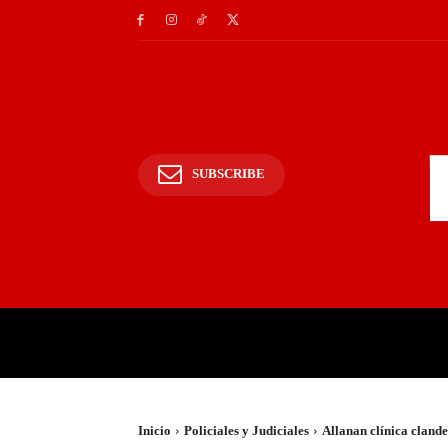
SUBSCRIBE
INICIO
POLICIALES Y
Inicio
Policiales y Judiciales
Allanan clínica clande