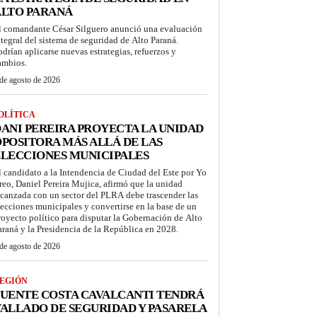
ALTO PARANÁ
l comandante César Silguero anunció una evaluación
ntegral del sistema de seguridad de Alto Paraná.
odrían aplicarse nuevas estrategias, refuerzos y
ambios.
de agosto de 2026
OLÍTICA
ANI PEREIRA PROYECTA LA UNIDAD
POSITORA MÁS ALLÁ DE LAS
LECCIONES MUNICIPALES
l candidato a la Intendencia de Ciudad del Este por Yo
reo, Daniel Pereira Mujica, afirmó que la unidad
lcanzada con un sector del PLRA debe trascender las
lecciones municipales y convertirse en la base de un
royecto político para disputar la Gobernación de Alto
araná y la Presidencia de la República en 2028.
de agosto de 2026
EGIÓN
UENTE COSTA CAVALCANTI TENDRÁ
ALLADO DE SEGURIDAD Y PASARELA