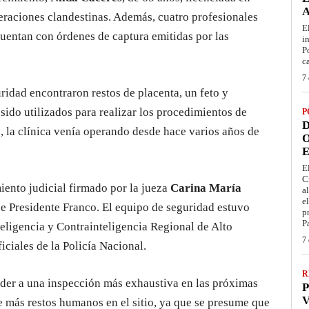
operaciones clandestinas. Además, cuatro profesionales
E
 cuentan con órdenes de captura emitidas por las
i
P
c
7 
ridad encontraron restos de placenta, un feto y
ido utilizados para realizar los procedimientos de
P
D
s, la clínica venía operando desde hace varios años de
O
E
E
C
iento judicial firmado por la jueza
Carina María
a
e
de Presidente Franco. El equipo de seguridad estuvo
p
P
teligencia y Contrainteligencia Regional de Alto
7 
ficiales de la Policía Nacional.
R
eder a una inspección más exhaustiva en las próximas
P
V
 de más restos humanos en el sitio, ya que se presume que