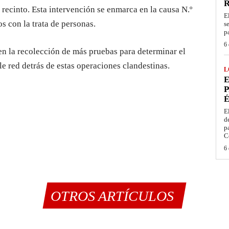
 recinto. Esta intervención se enmarca en la causa N.º
E
s con la trata de personas.
s
p
6 
 en la recolección de más pruebas para determinar el
ble red detrás de estas operaciones clandestinas.
L
E
P
É
E
d
p
C
6 
OTROS ARTÍCULOS