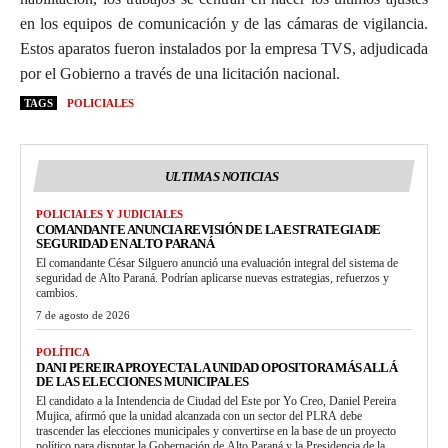
en los equipos de comunicación y de las cámaras de vigilancia.
Estos aparatos fueron instalados por la empresa TVS, adjudicada
por el Gobierno a través de una licitación nacional.
TAGS
POLICIALES
ULTIMAS NOTICIAS
POLICIALES Y JUDICIALES
COMANDANTE ANUNCIA REVISIÓN DE LA ESTRATEGIA DE
SEGURIDAD EN ALTO PARANÁ
El comandante César Silguero anunció una evaluación integral del sistema de
seguridad de Alto Paraná. Podrían aplicarse nuevas estrategias, refuerzos y
cambios.
7 de agosto de 2026
POLÍTICA
DANI PEREIRA PROYECTA LA UNIDAD OPOSITORA MÁS ALLÁ
DE LAS ELECCIONES MUNICIPALES
El candidato a la Intendencia de Ciudad del Este por Yo Creo, Daniel Pereira
Mujica, afirmó que la unidad alcanzada con un sector del PLRA debe
trascender las elecciones municipales y convertirse en la base de un proyecto
político para disputar la Gobernación de Alto Paraná y la Presidencia de la