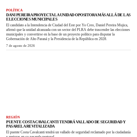
POLÍTICA
DANI PEREIRA PROYECTA LA UNIDAD OPOSITORA MÁS ALLÁ DE LAS
ELECCIONES MUNICIPALES
El candidato a la Intendencia de Ciudad del Este por Yo Creo, Daniel Pereira Mujica,
afirmó que la unidad alcanzada con un sector del PLRA debe trascender las elecciones
municipales y convertirse en la base de un proyecto político para disputar la
Gobernación de Alto Paraná y la Presidencia de la República en 2028.
7 de agosto de 2026
REGIÓN
PUENTE COSTA CAVALCANTI TENDRÁ VALLADO DE SEGURIDAD Y
PASARELA REVITALIZADA
El puente Costa Cavalcanti tendrá un vallado de seguridad reclamado por la ciudadanía
y mejoras en su pasarela peatonal.