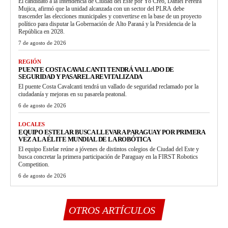
El candidato a la Intendencia de Ciudad del Este por Yo Creo, Daniel Pereira
Mujica, afirmó que la unidad alcanzada con un sector del PLRA debe
trascender las elecciones municipales y convertirse en la base de un proyecto
político para disputar la Gobernación de Alto Paraná y la Presidencia de la
República en 2028.
7 de agosto de 2026
REGIÓN
PUENTE COSTA CAVALCANTI TENDRÁ VALLADO DE
SEGURIDAD Y PASARELA REVITALIZADA
El puente Costa Cavalcanti tendrá un vallado de seguridad reclamado por la
ciudadanía y mejoras en su pasarela peatonal.
6 de agosto de 2026
LOCALES
EQUIPO ESTELAR BUSCA LLEVAR A PARAGUAY POR PRIMERA
VEZ A LA ÉLITE MUNDIAL DE LA ROBÓTICA
El equipo Estelar reúne a jóvenes de distintos colegios de Ciudad del Este y
busca concretar la primera participación de Paraguay en la FIRST Robotics
Competition.
6 de agosto de 2026
OTROS ARTÍCULOS