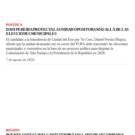
POLÍTICA
DANI PEREIRA PROYECTA LA UNIDAD OPOSITORA MÁS ALLÁ DE LAS
ELECCIONES MUNICIPALES
El candidato a la Intendencia de Ciudad del Este por Yo Creo, Daniel Pereira Mujica,
afirmó que la unidad alcanzada con un sector del PLRA debe trascender las elecciones
municipales y convertirse en la base de un proyecto político para disputar la
Gobernación de Alto Paraná y la Presidencia de la República en 2028.
7 de agosto de 2026
REGIÓN
PUENTE COSTA CAVALCANTI TENDRÁ VALLADO DE SEGURIDAD Y