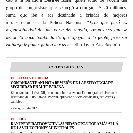
citó a la senadora
Desiree Masi
, quien actuó de vocera del
grupo de congresistas que se negó a otorgar U$ 20 millones,
suma que iba a ser destinada a brindar de mejores
infraestructuras a la Policía Nacional.
“Esto que pasó es
responsabilidad de una parte del senado, los mismos que se
llenan la boca hablando de que apoyan a la gente, pero sin
embargo le ponen palo a la rueda”
, dijo Javier Zacarías Irún.
ULTIMAS NOTICIAS
POLICIALES Y JUDICIALES
COMANDANTE ANUNCIA REVISIÓN DE LA ESTRATEGIA DE
SEGURIDAD EN ALTO PARANÁ
El comandante César Silguero anunció una evaluación integral del sistema de
seguridad de Alto Paraná. Podrían aplicarse nuevas estrategias, refuerzos y
cambios.
7 de agosto de 2026
POLÍTICA
DANI PEREIRA PROYECTA LA UNIDAD OPOSITORA MÁS ALLÁ
DE LAS ELECCIONES MUNICIPALES