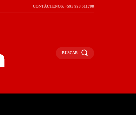
CONTÁCTENOS: +595 993 511788
BUSCAR
ICA
REGIÓN
FRONTERA
S