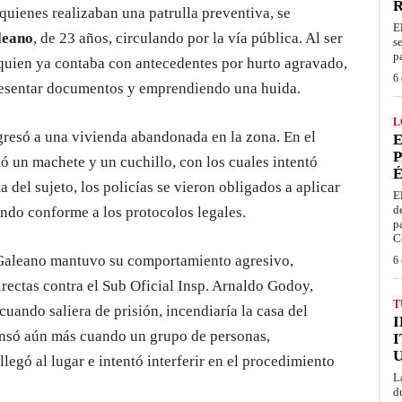
quienes realizaban una patrulla preventiva, se
E
leano
, de 23 años, circulando por la vía pública. Al ser
s
p
 quien ya contaba con antecedentes por hurto agravado,
6 
presentar documentos y emprendiendo una huida.
L
resó a una vivienda abandonada en la zona. En el
E
P
ó un machete y un cuchillo, con los cuales intentó
É
ta del sujeto, los policías se vieron obligados a aplicar
E
d
uando conforme a los protocolos legales.
p
C
 Galeano mantuvo su comportamiento agresivo,
6 
rectas contra el Sub Oficial Insp. Arnaldo Godoy,
T
uando saliera de prisión, incendiaría la casa del
tensó aún más cuando un grupo de personas,
I
llegó al lugar e intentó interferir en el procedimiento
L
d