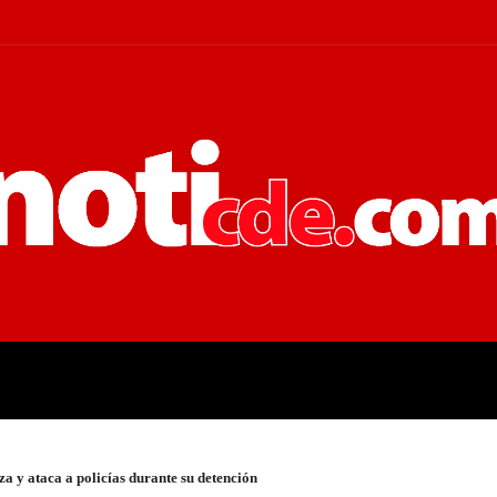
 JUDICIALES
ECONOMÍA
POLÍT
a y ataca a policías durante su detención