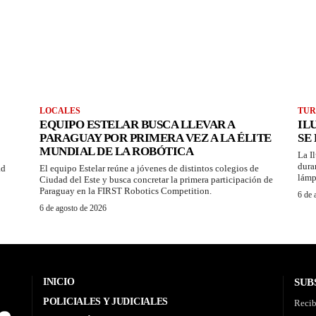
LOCALES
TUR
EQUIPO ESTELAR BUSCA LLEVAR A
IL
PARAGUAY POR PRIMERA VEZ A LA ÉLITE
SE
MUNDIAL DE LA ROBÓTICA
La I
dura
ad
El equipo Estelar reúne a jóvenes de distintos colegios de
lámp
Ciudad del Este y busca concretar la primera participación de
Paraguay en la FIRST Robotics Competition.
6 de 
6 de agosto de 2026
INICIO
SUB
POLICIALES Y JUDICIALES
Recib