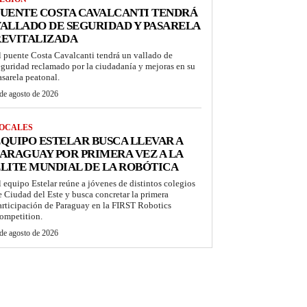
UENTE COSTA CAVALCANTI TENDRÁ
ALLADO DE SEGURIDAD Y PASARELA
REVITALIZADA
l puente Costa Cavalcanti tendrá un vallado de
eguridad reclamado por la ciudadanía y mejoras en su
asarela peatonal.
de agosto de 2026
OCALES
QUIPO ESTELAR BUSCA LLEVAR A
ARAGUAY POR PRIMERA VEZ A LA
LITE MUNDIAL DE LA ROBÓTICA
l equipo Estelar reúne a jóvenes de distintos colegios
e Ciudad del Este y busca concretar la primera
articipación de Paraguay en la FIRST Robotics
ompetition.
de agosto de 2026