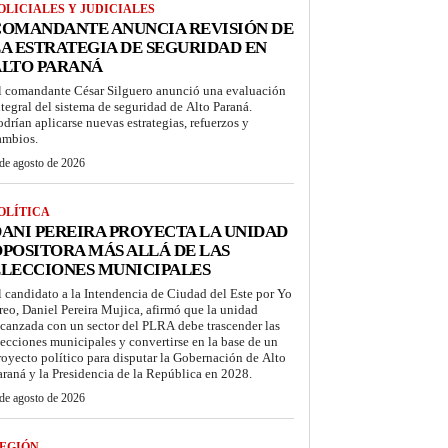
OLICIALES Y JUDICIALES
COMANDANTE ANUNCIA REVISIÓN DE
A ESTRATEGIA DE SEGURIDAD EN
ALTO PARANÁ
l comandante César Silguero anunció una evaluación
ntegral del sistema de seguridad de Alto Paraná.
odrían aplicarse nuevas estrategias, refuerzos y
ambios.
de agosto de 2026
OLÍTICA
ANI PEREIRA PROYECTA LA UNIDAD
POSITORA MÁS ALLÁ DE LAS
LECCIONES MUNICIPALES
l candidato a la Intendencia de Ciudad del Este por Yo
reo, Daniel Pereira Mujica, afirmó que la unidad
lcanzada con un sector del PLRA debe trascender las
lecciones municipales y convertirse en la base de un
royecto político para disputar la Gobernación de Alto
araná y la Presidencia de la República en 2028.
de agosto de 2026
EGIÓN