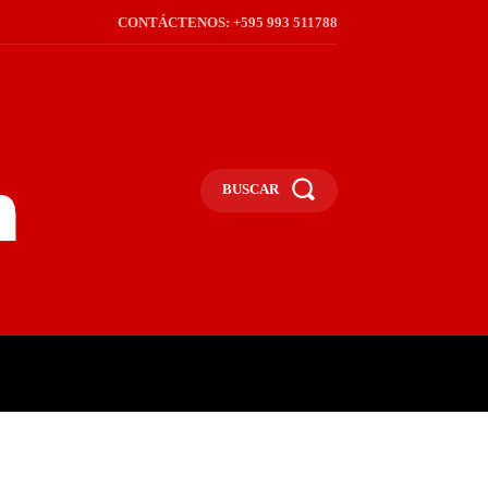
CONTÁCTENOS: +595 993 511788
BUSCAR
ICA
REGIÓN
FRONTERA
S