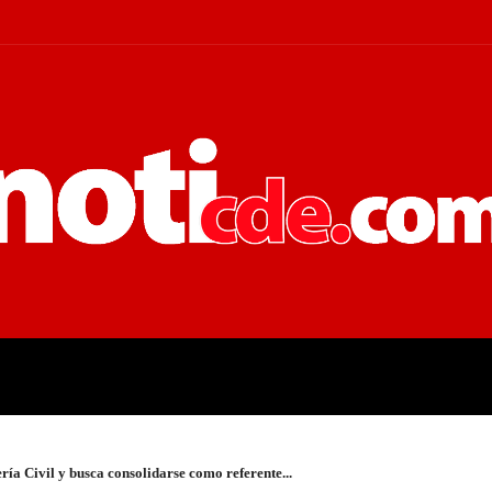
 JUDICIALES
ECONOMÍA
POLÍT
ría Civil y busca consolidarse como referente...