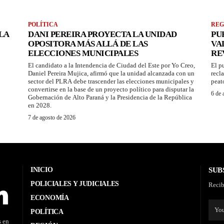
POLÍTICA
REG
LA
DANI PEREIRA PROYECTA LA UNIDAD
PU
OPOSITORA MÁS ALLÁ DE LAS
VA
ELECCIONES MUNICIPALES
RE
El candidato a la Intendencia de Ciudad del Este por Yo Creo,
El p
Daniel Pereira Mujica, afirmó que la unidad alcanzada con un
recl
sector del PLRA debe trascender las elecciones municipales y
peat
convertirse en la base de un proyecto político para disputar la
6 de 
Gobernación de Alto Paraná y la Presidencia de la República
en 2028.
7 de agosto de 2026
INICIO
SUB
POLICIALES Y JUDICIALES
Recib
ECONOMÍA
POLÍTICA
s en