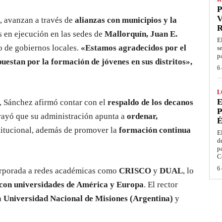
P
V
, avanzan a través de
alianzas con municipios y la
s en ejecución en las sedes de
Mallorquín, Juan E.
E
o de gobiernos locales.
«Estamos agradecidos por el
s
p
estan por la formación de jóvenes en sus distritos»,
6 
L
E
, Sánchez afirmó contar con el
respaldo de los decanos
P
rayó que su administración apunta a
ordenar,
É
stitucional, además de promover la
formación continua
E
d
p
C
6 
corporada a redes académicas como
CRISCO
y
DUAL
, lo
 con universidades de América y Europa
. El rector
a
Universidad Nacional de Misiones (Argentina)
y