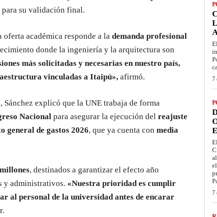
P
para su validación final.
L
a oferta académica responde a la
demanda profesional
E
recimiento donde la ingeniería y la arquitectura son
i
P
siones más solicitadas y necesarias en nuestro país,
c
raestructura vinculadas a Itaipú»,
afirmó.
7 
, Sánchez explicó que la UNE trabaja de forma
P
D
reso Nacional
para asegurar la ejecución del
reajuste
O
o general de gastos 2026
, que ya cuenta con
media
E
E
C
a
e
 millones
, destinados a garantizar el efecto año
p
P
s y administrativos.
«Nuestra prioridad es cumplir
7 
r al personal de la universidad antes de encarar
r.
R