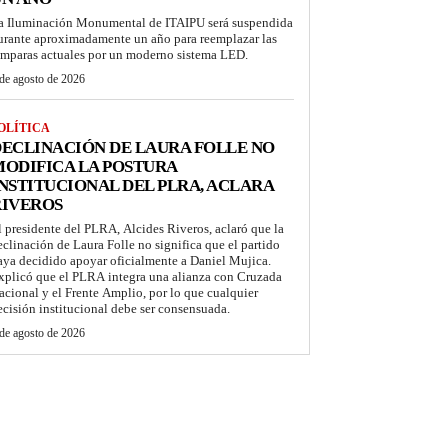
a Iluminación Monumental de ITAIPU será suspendida
urante aproximadamente un año para reemplazar las
ámparas actuales por un moderno sistema LED.
de agosto de 2026
OLÍTICA
ECLINACIÓN DE LAURA FOLLE NO
ODIFICA LA POSTURA
NSTITUCIONAL DEL PLRA, ACLARA
RIVEROS
l presidente del PLRA, Alcides Riveros, aclaró que la
eclinación de Laura Folle no significa que el partido
aya decidido apoyar oficialmente a Daniel Mujica.
xplicó que el PLRA integra una alianza con Cruzada
acional y el Frente Amplio, por lo que cualquier
ecisión institucional debe ser consensuada.
de agosto de 2026