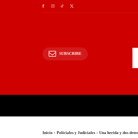
SUBSCRIBE
INICIO
POLICIALES Y
Inicio
Policiales y Judiciales
Una herida y dos deten