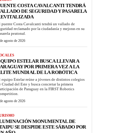
UENTE COSTA CAVALCANTI TENDRÁ
ALLADO DE SEGURIDAD Y PASARELA
REVITALIZADA
l puente Costa Cavalcanti tendrá un vallado de
eguridad reclamado por la ciudadanía y mejoras en su
asarela peatonal.
de agosto de 2026
OCALES
QUIPO ESTELAR BUSCA LLEVAR A
ARAGUAY POR PRIMERA VEZ A LA
LITE MUNDIAL DE LA ROBÓTICA
l equipo Estelar reúne a jóvenes de distintos colegios
e Ciudad del Este y busca concretar la primera
articipación de Paraguay en la FIRST Robotics
ompetition.
de agosto de 2026
URISMO
ILUMINACIÓN MONUMENTAL DE
TAIPU SE DESPIDE ESTE SÁBADO POR
UN AÑO