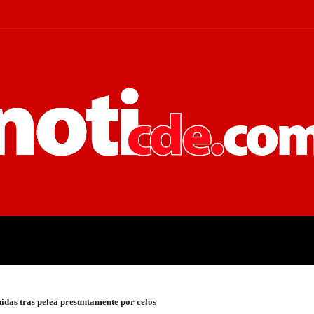
 JUDICIALES
ECONOMÍA
POLÍT
idas tras pelea presuntamente por celos