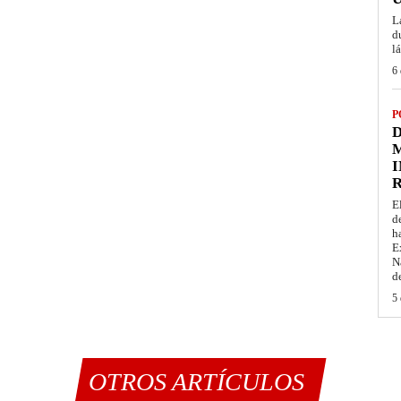
L
d
l
6 
P
D
M
I
E
d
h
E
N
d
5 
OTROS ARTÍCULOS