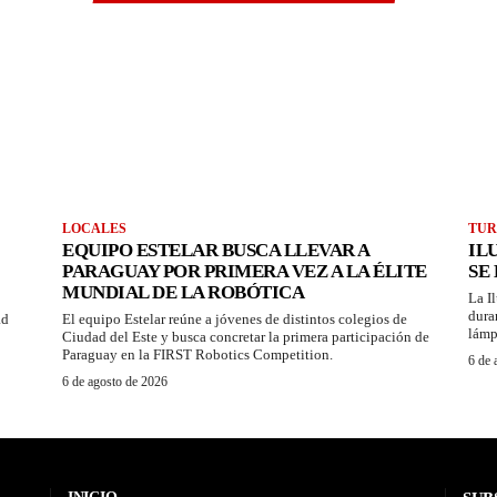
LOCALES
TUR
EQUIPO ESTELAR BUSCA LLEVAR A
IL
PARAGUAY POR PRIMERA VEZ A LA ÉLITE
SE
MUNDIAL DE LA ROBÓTICA
La I
dura
ad
El equipo Estelar reúne a jóvenes de distintos colegios de
lámp
Ciudad del Este y busca concretar la primera participación de
Paraguay en la FIRST Robotics Competition.
6 de 
6 de agosto de 2026