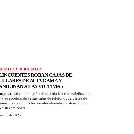
ICIALES Y JUDICIALES
LINCUENTES ROBAN CAJAS DE
LULARES DE ALTA GAMA Y
ANDONAN A LAS VÍCTIMAS
rupo armado interceptó a dos ciudadanos brasileños en el
 y se apoderó de varias cajas de teléfonos celulares de
 gama. Las víctimas fueron abandonadas posteriormente
o a su camioneta.
agosto de 2026