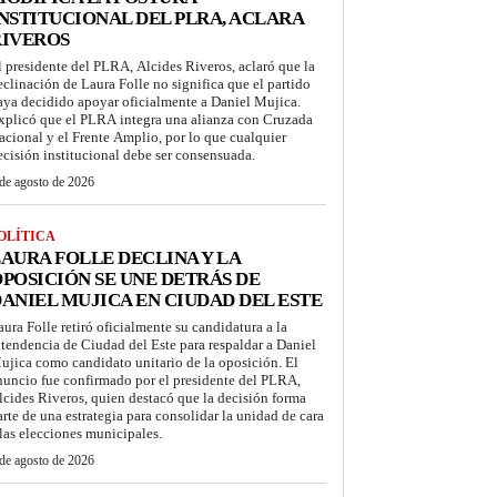
NSTITUCIONAL DEL PLRA, ACLARA
RIVEROS
l presidente del PLRA, Alcides Riveros, aclaró que la
eclinación de Laura Folle no significa que el partido
aya decidido apoyar oficialmente a Daniel Mujica.
xplicó que el PLRA integra una alianza con Cruzada
acional y el Frente Amplio, por lo que cualquier
ecisión institucional debe ser consensuada.
de agosto de 2026
OLÍTICA
AURA FOLLE DECLINA Y LA
POSICIÓN SE UNE DETRÁS DE
ANIEL MUJICA EN CIUDAD DEL ESTE
aura Folle retiró oficialmente su candidatura a la
ntendencia de Ciudad del Este para respaldar a Daniel
ujica como candidato unitario de la oposición. El
nuncio fue confirmado por el presidente del PLRA,
lcides Riveros, quien destacó que la decisión forma
arte de una estrategia para consolidar la unidad de cara
 las elecciones municipales.
de agosto de 2026