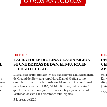
OTROS ARTÍCULOS
POLÍTICA
POL
LAURA FOLLE DECLINA Y LA OPOSICIÓN
DE
L
SE UNE DETRÁS DE DANIEL MUJICA EN
CE
CIUDAD DEL ESTE
AB
Laura Folle retiró oficialmente su candidatura a la Intendencia
Un g
ya
de Ciudad del Este para respaldar a Daniel Mujica como
Km 4
ue el
candidato unitario de la oposición. El anuncio fue confirmado
alta
nte
por el presidente del PLRA, Alcides Riveros, quien destacó
junt
ser
que la decisión forma parte de una estrategia para consolidar
4 de 
la unidad de cara a las elecciones municipales.
5 de agosto de 2026