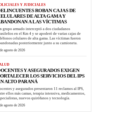
OLICIALES Y JUDICIALES
ELINCUENTES ROBAN CAJAS DE
ELULARES DE ALTA GAMA Y
BANDONAN A LAS VÍCTIMAS
n grupo armado interceptó a dos ciudadanos
rasileños en el Km 4 y se apoderó de varias cajas de
eléfonos celulares de alta gama. Las víctimas fueron
bandonadas posteriormente junto a su camioneta.
de agosto de 2026
ALUD
OCENTES Y ASEGURADOS EXIGEN
ORTALECER LOS SERVICIOS DEL IPS
N ALTO PARANÁ
ocentes y asegurados presentaron 11 reclamos al IPS,
ntre ellos más camas, terapia intensiva, medicamentos,
specialistas, nuevos quirófanos y tecnología.
de agosto de 2026