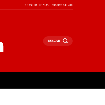
CONTÁCTENOS: +595 993 511788
BUSCAR
ICA
REGIÓN
FRONTERA
S