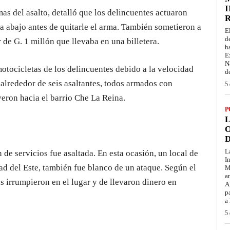
I
mas del asalto, detalló que los delincuentes actuaron
ca abajo antes de quitarle el arma. También sometieron a
E
d
de G. 1 millón que llevaba en una billetera.
h
E
N
motocicletas de los delincuentes debido a la velocidad
d
 alrededor de seis asaltantes, todos armados con
5 
yeron hacia el barrio Che La Reina.
P
L
O
D
L
 de servicios fue asaltada. En esta ocasión, un local de
I
d del Este, también fue blanco de un ataque. Según el
M
a
s irrumpieron en el lugar y de llevaron dinero en
A
p
a
5 